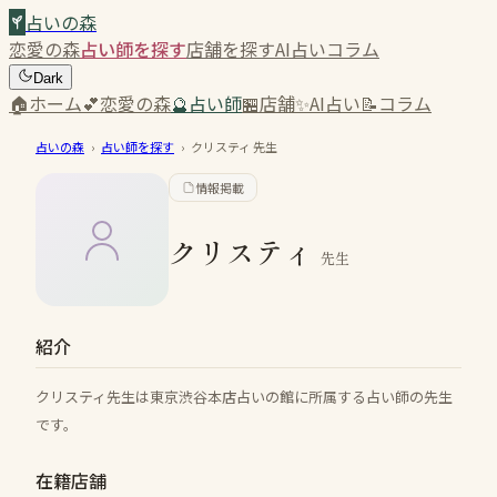
占いの森
恋愛の森
占い師を探す
店舗を探す
AI占い
コラム
Dark
🏠
ホーム
💕
恋愛の森
🔮
占い師
🏪
店舗
✨
AI占い
📝
コラム
占いの森
›
占い師を探す
›
クリスティ
先生
情報掲載
クリスティ
先生
紹介
クリスティ先生は東京渋谷本店占いの館に所属する占い師の先生
です。
在籍店舗