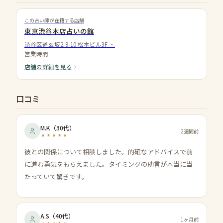
この占い師が在籍する店舗
東京渋谷本店占いの館
渋谷区道玄坂2-9-10 松本ビル3F
・
営業時間
店舗の詳細を見る
口コミ
M.K
（
30代
）
2週間前
彼との関係について相談しました。的確なアドバイスで前
に進む勇気をもらえました。タイミングの助言が本当に当
たっていて驚きです。
A.S
（
40代
）
1ヶ月前