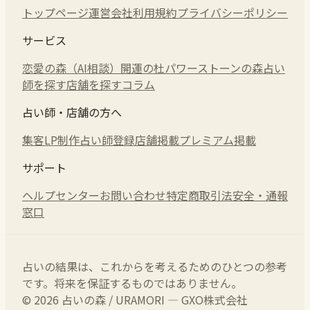
トップページ
運営会社
利用規約
プライバシーポリシー
サービス
恋愛の森（AI相談）
開運の杜
パワーストーンの森
占い
師を探す
店舗を探す
コラム
占い師・店舗の方へ
集客LP制作
占い師登録
店舗掲載
プレミアム掲載
サポート
ヘルプセンター
お問い合わせ
特定商取引法
安全・通報
窓口
占いの結果は、これからを考えるためのひとつの参考
です。将来を保証するものではありません。
© 2026 占いの森 / URAMORI — GXO株式会社