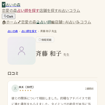
占いの森
恋愛の森
占い師を探す
店舗を探す
AI占い
コラム
Dark
🏠
ホーム
💕
恋愛の森
🔮
占い師
🏪
店舗
✨
AI占い
📝
コラム
占いの森
›
占い師を探す
›
斉藤 和子
先生
情報掲載
斉藤 和子
先生
口コミ
M.K
（
30代
）
2週間前
彼との関係について相談しました。的確なアドバイスで前
に進む勇気をもらえました。タイミングの助言が本当に当