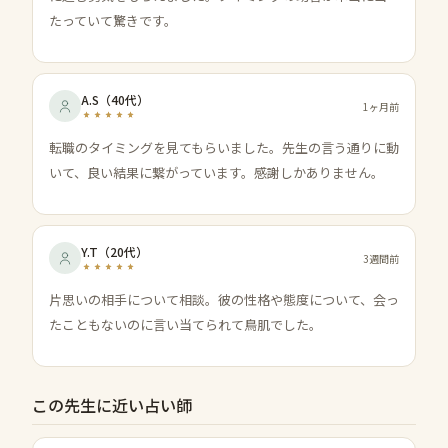
たっていて驚きです。
A.S
（
40代
）
1ヶ月前
転職のタイミングを見てもらいました。先生の言う通りに動
いて、良い結果に繋がっています。感謝しかありません。
Y.T
（
20代
）
3週間前
片思いの相手について相談。彼の性格や態度について、会っ
たこともないのに言い当てられて鳥肌でした。
この先生に近い占い師