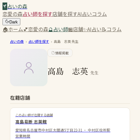
占いの森
恋愛の森
占い師を探す
店舗を探す
AI占い
コラム
Dark
🏠
ホーム
💕
恋愛の森
🔮
占い師
🏪
店舗
✨
AI占い
📝
コラム
占いの森
›
占い師を探す
›
高島 志英
先生
情報掲載
高島 志英
先生
在籍店舗
この占い師が在籍する店舗
高島易断 志英館
愛知県名古屋市中村区太閤通5丁目22-31
・
中村区役所駅
営業時間