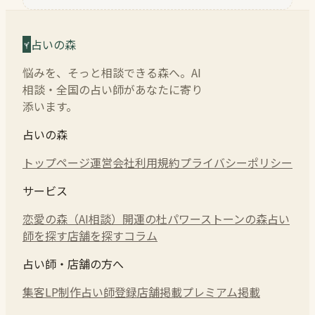
占いの森
悩みを、そっと相談できる森へ。AI
相談・全国の占い師があなたに寄り
添います。
占いの森
トップページ
運営会社
利用規約
プライバシーポリシー
サービス
恋愛の森（AI相談）
開運の杜
パワーストーンの森
占い
師を探す
店舗を探す
コラム
占い師・店舗の方へ
集客LP制作
占い師登録
店舗掲載
プレミアム掲載