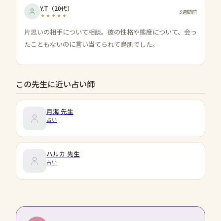
Y.T
（
20代
）
3週間前
片思いの相手について相談。彼の性格や態度について、会っ
たこともないのに言い当てられて鳥肌でした。
この先生に近い占い師
月海
先生
占い
ハルカ
先生
占い