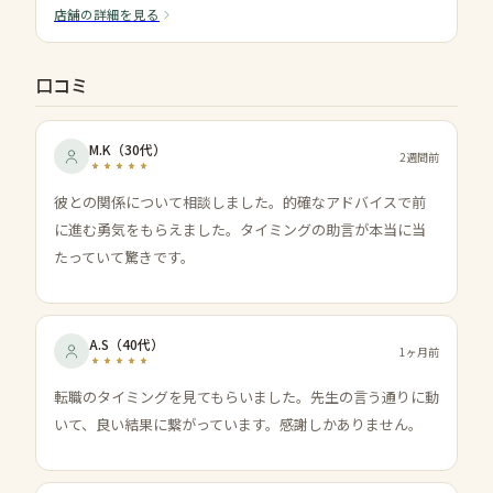
店舗の詳細を見る
口コミ
M.K
（
30代
）
2週間前
彼との関係について相談しました。的確なアドバイスで前
に進む勇気をもらえました。タイミングの助言が本当に当
たっていて驚きです。
A.S
（
40代
）
1ヶ月前
転職のタイミングを見てもらいました。先生の言う通りに動
いて、良い結果に繋がっています。感謝しかありません。