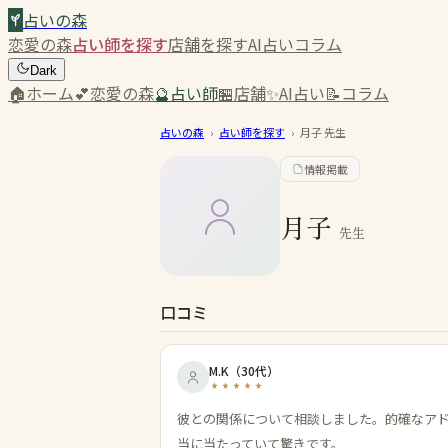
占いの森
恋愛の森
占い師を探す
店舗を探す
AI占い
コラム
Dark
🏠
ホーム
💕
恋愛の森
🔮
占い師
🏪
店舗
✨
AI占い
📝
コラム
占いの森
›
占い師を探す
›
月子
先生
情報掲載
月子
先生
口コミ
M.K
（
30代
）
彼との関係について相談しました。的確なア
当に当たっていて驚きです。