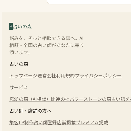
占いの森
悩みを、そっと相談できる森へ。AI
相談・全国の占い師があなたに寄り
添います。
占いの森
トップページ
運営会社
利用規約
プライバシーポリシー
サービス
恋愛の森（AI相談）
開運の杜
パワーストーンの森
占い師を
占い師・店舗の方へ
集客LP制作
占い師登録
店舗掲載
プレミアム掲載