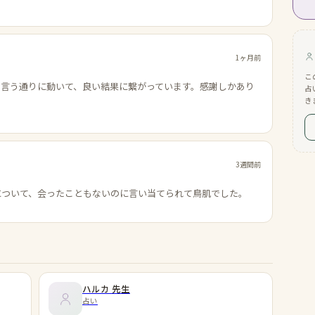
1ヶ月前
こ
の言う通りに動いて、良い結果に繋がっています。感謝しかあり
占
き
3週間前
について、会ったこともないのに言い当てられて鳥肌でした。
ハルカ
先生
占い