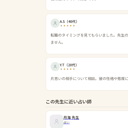
A.S
（
40代
）
転職のタイミングを見てもらいました。先生
ません。
Y.T
（
20代
）
片思いの相手について相談。彼の性格や態度
この先生に近い占い師
月海
先生
占い