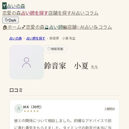
占いの森
恋愛の森
占い師を探す
店舗を探す
AI占い
コラム
Dark
🏠
ホーム
💕
恋愛の森
🔮
占い師
🏪
店舗
✨
AI占い
📝
コラム
占いの森
›
占い師を探す
›
鈴音家 小夏
先生
情報掲載
鈴音家 小夏
先生
口コミ
M.K
（
30代
）
2週間前
彼との関係について相談しました。的確なアドバイスで前
に進む勇気をもらえました。タイミングの助言が本当に当