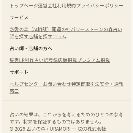
トップページ
運営会社
利用規約
プライバシーポリシー
サービス
恋愛の森（AI相談）
開運の杜
パワーストーンの森
占い
師を探す
店舗を探す
コラム
占い師・店舗の方へ
集客LP制作
占い師登録
店舗掲載
プレミアム掲載
サポート
ヘルプセンター
お問い合わせ
特定商取引法
安全・通報
窓口
占いの結果は、これからを考えるためのひとつの参考
です。将来を保証するものではありません。
© 2026 占いの森 / URAMORI — GXO株式会社