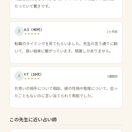
たっていて驚きです。
A.S
（
40代
）
1ヶ月前
転職のタイミングを見てもらいました。先生の言う通りに動
いて、良い結果に繋がっています。感謝しかありません。
Y.T
（
20代
）
3週間前
片思いの相手について相談。彼の性格や態度について、会っ
たこともないのに言い当てられて鳥肌でした。
この先生に近い占い師