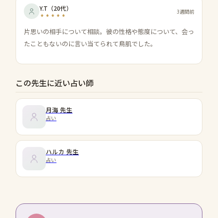
Y.T
（
20代
）
3週間前
片思いの相手について相談。彼の性格や態度について、会っ
たこともないのに言い当てられて鳥肌でした。
この先生に近い占い師
月海
先生
占い
ハルカ
先生
占い