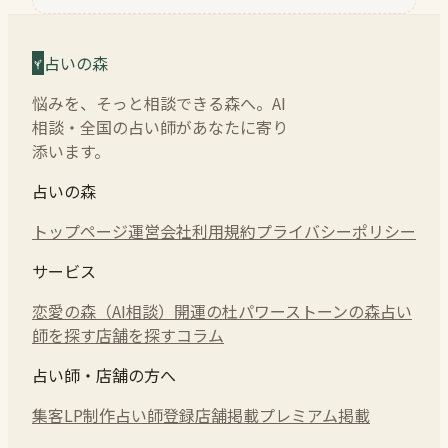
占いの森
悩みを、そっと相談できる森へ。AI
相談・全国の占い師があなたに寄り
添います。
占いの森
トップページ
運営会社
利用規約
プライバシーポリシー
サービス
恋愛の森（AI相談）
開運の杜
パワーストーンの森
占い
師を探す
店舗を探す
コラム
占い師・店舗の方へ
集客LP制作
占い師登録
店舗掲載
プレミアム掲載