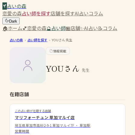
占いの森
恋愛の森
占い師を探す
店舗を探す
AI占い
コラム
Dark
🏠
ホーム
💕
恋愛の森
🔮
占い師
🏪
店舗
✨
AI占い
📝
コラム
占いの森
›
占い師を探す
›
YOUさん
先生
情報掲載
YOUさん
先生
在籍店舗
この占い師が在籍する店舗
マリフォーチュン 草加マルイ店
埼玉県草加市高砂2-9-1 草加マルイ7F
・
草加駅
営業時間