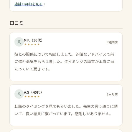
店舗の詳細を見る
口コミ
M.K
（
30代
）
2週間前
彼との関係について相談しました。的確なアドバイスで前
に進む勇気をもらえました。タイミングの助言が本当に当
たっていて驚きです。
A.S
（
40代
）
1ヶ月前
転職のタイミングを見てもらいました。先生の言う通りに動
いて、良い結果に繋がっています。感謝しかありません。