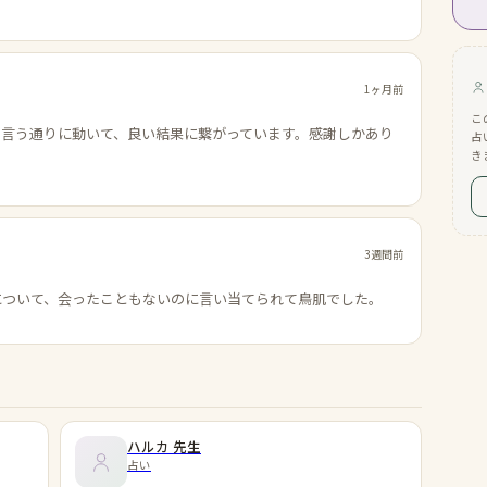
1ヶ月前
こ
の言う通りに動いて、良い結果に繋がっています。感謝しかあり
占
き
3週間前
について、会ったこともないのに言い当てられて鳥肌でした。
ハルカ
先生
占い