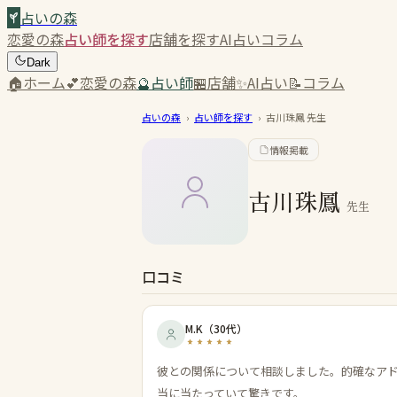
占いの森
恋愛の森
占い師を探す
店舗を探す
AI占い
コラム
Dark
🏠
ホーム
💕
恋愛の森
🔮
占い師
🏪
店舗
✨
AI占い
📝
コラム
占いの森
›
占い師を探す
›
古川珠鳳
先生
情報掲載
古川珠鳳
先生
口コミ
M.K
（
30代
）
彼との関係について相談しました。的確なア
当に当たっていて驚きです。