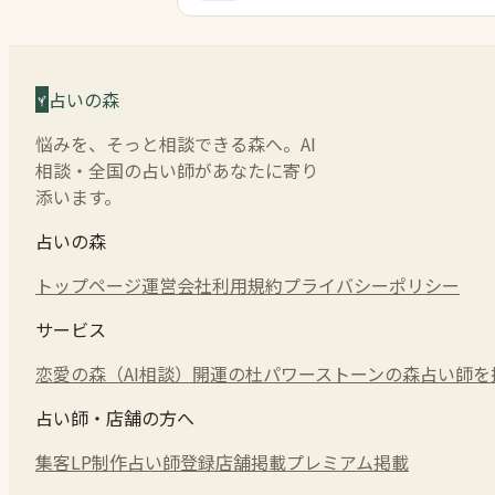
占いの森
悩みを、そっと相談できる森へ。AI
相談・全国の占い師があなたに寄り
添います。
占いの森
トップページ
運営会社
利用規約
プライバシーポリシー
サービス
恋愛の森（AI相談）
開運の杜
パワーストーンの森
占い師を
占い師・店舗の方へ
集客LP制作
占い師登録
店舗掲載
プレミアム掲載