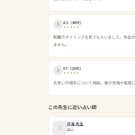
A.S
（
40代
）
転職のタイミングを見てもらいました。先生
ません。
Y.T
（
20代
）
片思いの相手について相談。彼の性格や態度
この先生に近い占い師
月海
先生
占い