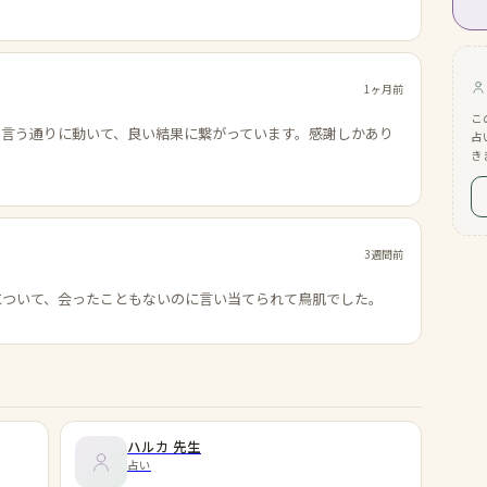
1ヶ月前
こ
の言う通りに動いて、良い結果に繋がっています。感謝しかあり
占
き
3週間前
について、会ったこともないのに言い当てられて鳥肌でした。
ハルカ
先生
占い