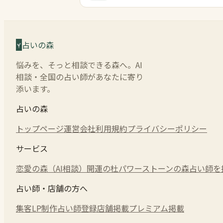
占いの森
悩みを、そっと相談できる森へ。AI
相談・全国の占い師があなたに寄り
添います。
占いの森
トップページ
運営会社
利用規約
プライバシーポリシー
サービス
恋愛の森（AI相談）
開運の杜
パワーストーンの森
占い師を
占い師・店舗の方へ
集客LP制作
占い師登録
店舗掲載
プレミアム掲載