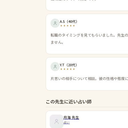
A.S
（
40代
）
転職のタイミングを見てもらいました。先生
ません。
Y.T
（
20代
）
片思いの相手について相談。彼の性格や態度
この先生に近い占い師
月海
先生
占い