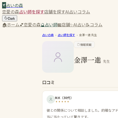
占いの森
恋愛の森
占い師を探す
店舗を探す
AI占い
コラム
Dark
🏠
ホーム
💕
恋愛の森
🔮
占い師
🏪
店舗
✨
AI占い
📝
コラム
占いの森
›
占い師を探す
›
金澤一進
先生
情報掲載
金澤一進
先生
口コミ
M.K
（
30代
）
彼との関係について相談しました。的確なア
当に当たっていて驚きです。