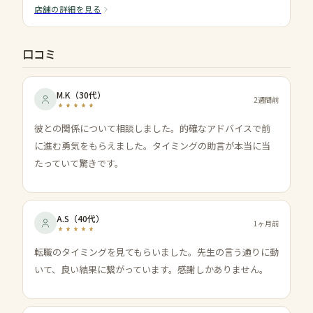
店舗の詳細を見る
口コミ
M.K
（
30代
）
2週間前
彼との関係について相談しました。的確なアドバイスで前
に進む勇気をもらえました。タイミングの助言が本当に当
たっていて驚きです。
A.S
（
40代
）
1ヶ月前
転職のタイミングを見てもらいました。先生の言う通りに動
いて、良い結果に繋がっています。感謝しかありません。