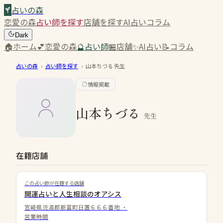
占いの森
恋愛の森
占い師を探す
店舗を探す
AI占い
コラム
Dark
🏠
ホーム
💕
恋愛の森
🔮
占い師
🏪
店舗
✨
AI占い
📝
コラム
占いの森
›
占い師を探す
›
山本ちづる
先生
情報掲載
山本ちづる
先生
在籍店舗
この占い師が在籍する店舗
開運占いと人生相談のオアシス
宮崎県児湯郡新富町日置６６６番地
・
営業時間