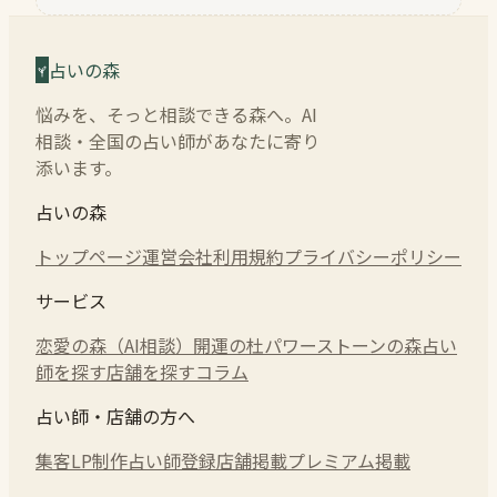
占いの森
悩みを、そっと相談できる森へ。AI
相談・全国の占い師があなたに寄り
添います。
占いの森
トップページ
運営会社
利用規約
プライバシーポリシー
サービス
恋愛の森（AI相談）
開運の杜
パワーストーンの森
占い
師を探す
店舗を探す
コラム
占い師・店舗の方へ
集客LP制作
占い師登録
店舗掲載
プレミアム掲載