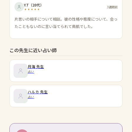
Y.T
（
20代
）
3週間前
片思いの相手について相談。彼の性格や態度について、会っ
たこともないのに言い当てられて鳥肌でした。
この先生に近い占い師
月海
先生
占い
ハルカ
先生
占い