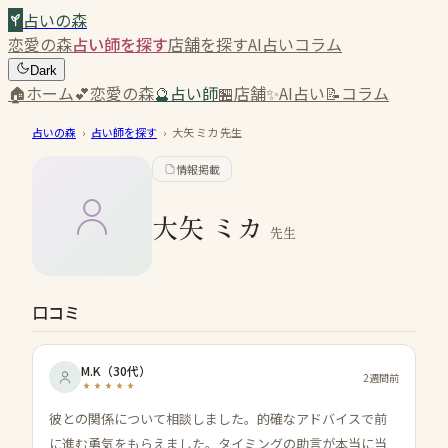
占いの森
恋愛の森
占い師を探す
店舗を探す
AI占い
コラム
Dark
🏠
ホーム
💕
恋愛の森
🔮
占い師
🏪
店舗
✨
AI占い
📝
コラム
占いの森
›
占い師を探す
›
大矢 ミカ
先生
情報掲載
大矢 ミカ
先生
口コミ
M.K
（
30代
）
2週間前
彼との関係について相談しました。的確なアドバイスで前
に進む勇気をもらえました。タイミングの助言が本当に当