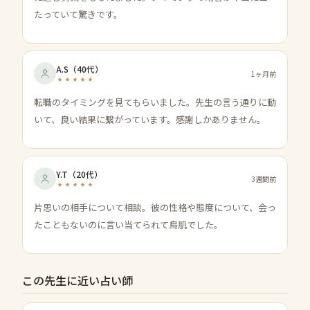
たっていて驚きです。
A.S
（
40代
）
1ヶ月前
転職のタイミングを見てもらいました。先生の言う通りに動
いて、良い結果に繋がっています。感謝しかありません。
Y.T
（
20代
）
3週間前
片思いの相手について相談。彼の性格や態度について、会っ
たこともないのに言い当てられて鳥肌でした。
この先生に近い占い師