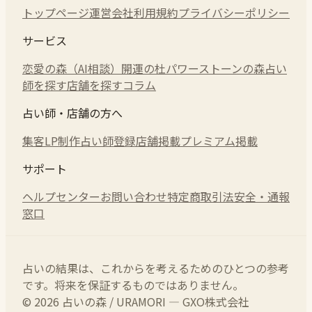
トップページ
運営会社
利用規約
プライバシーポリシー
サービス
恋愛の森（AI相談）
開運の杜
パワーストーンの森
占い
師を探す
店舗を探す
コラム
占い師・店舗の方へ
集客LP制作
占い師登録
店舗掲載
プレミアム掲載
サポート
ヘルプセンター
お問い合わせ
特定商取引法
安全・通報
窓口
占いの結果は、これからを考えるためのひとつの参考
です。将来を保証するものではありません。
© 2026 占いの森 / URAMORI — GXO株式会社