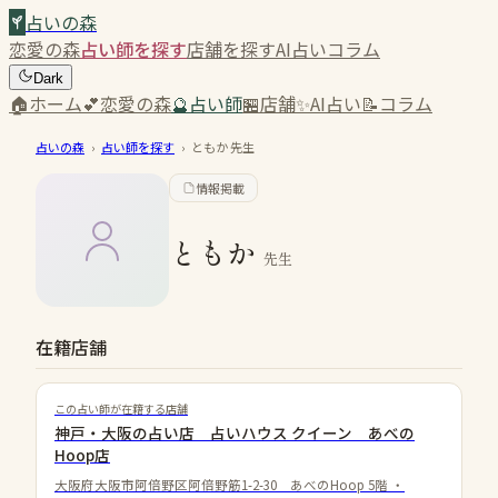
占いの森
恋愛の森
占い師を探す
店舗を探す
AI占い
コラム
Dark
🏠
ホーム
💕
恋愛の森
🔮
占い師
🏪
店舗
✨
AI占い
📝
コラム
占いの森
›
占い師を探す
›
ともか
先生
情報掲載
ともか
先生
在籍店舗
この占い師が在籍する店舗
神戸・大阪の占い店 占いハウス クイーン あべの
Hoop店
大阪府大阪市阿倍野区阿倍野筋1-2-30 あべのHoop 5階
・