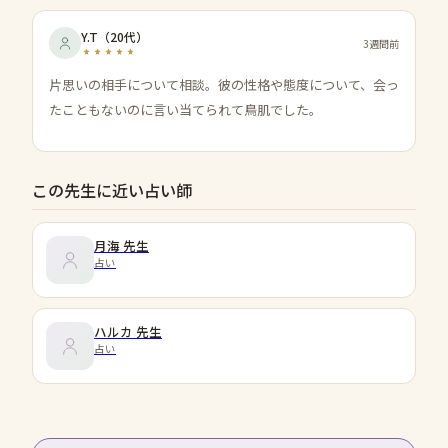
Y.T
（
20代
）
3週間前
片思いの相手について相談。彼の性格や態度について、会っ
たこともないのに言い当てられて鳥肌でした。
この先生に近い占い師
月海
先生
占い
ハルカ
先生
占い