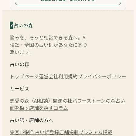
占いの森
悩みを、そっと相談できる森へ。AI
相談・全国の占い師があなたに寄り
添います。
占いの森
トップページ
運営会社
利用規約
プライバシーポリシー
サービス
恋愛の森（AI相談）
開運の杜
パワーストーンの森
占い
師を探す
店舗を探す
コラム
占い師・店舗の方へ
集客LP制作
占い師登録
店舗掲載
プレミアム掲載