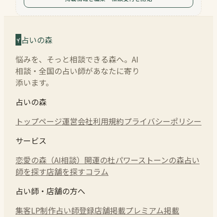
占いの森
悩みを、そっと相談できる森へ。AI
相談・全国の占い師があなたに寄り
添います。
占いの森
トップページ
運営会社
利用規約
プライバシーポリシー
サービス
恋愛の森（AI相談）
開運の杜
パワーストーンの森
占い
師を探す
店舗を探す
コラム
占い師・店舗の方へ
集客LP制作
占い師登録
店舗掲載
プレミアム掲載