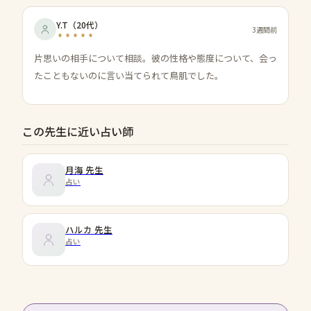
Y.T
（
20代
）
3週間前
片思いの相手について相談。彼の性格や態度について、会っ
たこともないのに言い当てられて鳥肌でした。
この先生に近い占い師
月海
先生
占い
ハルカ
先生
占い