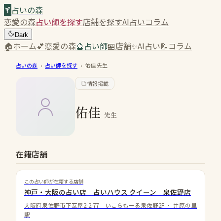
占いの森
恋愛の森
占い師を探す
店舗を探す
AI占い
コラム
Dark
🏠
ホーム
💕
恋愛の森
🔮
占い師
🏪
店舗
✨
AI占い
📝
コラム
占いの森
›
占い師を探す
›
佑佳
先生
情報掲載
佑佳
先生
在籍店舗
この占い師が在籍する店舗
神戸・大阪の占い店 占いハウス クイーン 泉佐野店
大阪府泉佐野市下瓦屋2-2-77 いこらもーる泉佐野2F
・
井原の里
駅