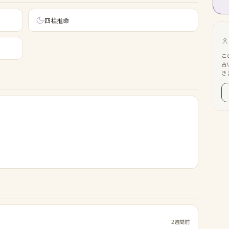
四柱推命
こ
占
き
2週間前