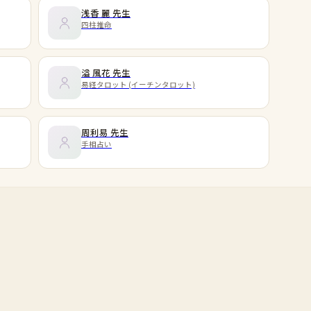
浅香 麗
先生
四柱推命
溢 風花
先生
易経タロット (イーチンタロット)
周利易
先生
手相占い