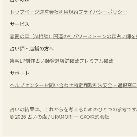
トップページ
運営会社
利用規約
プライバシーポリシー
サービス
恋愛の森（AI相談）
開運の杜
パワーストーンの森
占い師を
占い師・店舗の方へ
集客LP制作
占い師登録
店舗掲載
プレミアム掲載
サポート
ヘルプセンター
お問い合わせ
特定商取引法
安全・通報窓口
占いの結果は、これからを考えるためのひとつの参考です
© 2026 占いの森 / URAMORI — GXO株式会社