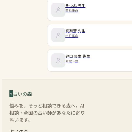
きつね
先生
四柱推命
真梨蒼
先生
四柱推命
谷口 景生
先生
紫微斗数
占いの森
悩みを、そっと相談できる森へ。AI
相談・全国の占い師があなたに寄り
添います。
占いの森