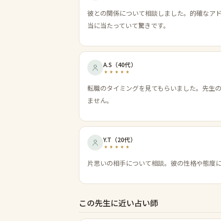
彼との関係について相談しました。的確なア
当に当たっていて驚きです。
A.S
（
40代
）
転職のタイミングを見てもらいました。先生
ません。
Y.T
（
20代
）
片思いの相手について相談。彼の性格や態度
この先生に近い占い師