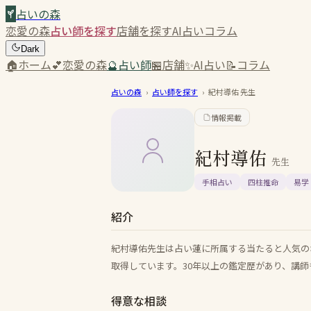
占いの森
恋愛の森
占い師を探す
店舗を探す
AI占い
コラム
Dark
🏠
ホーム
💕
恋愛の森
🔮
占い師
🏪
店舗
✨
AI占い
📝
コラム
占いの森
›
占い師を探す
›
紀村導佑
先生
情報掲載
紀村導佑
先生
手相占い
四柱推命
易学
紹介
紀村導佑先生は占い蓮に所属する当たると人気の
取得しています。30年以上の鑑定歴があり、講師
得意な相談