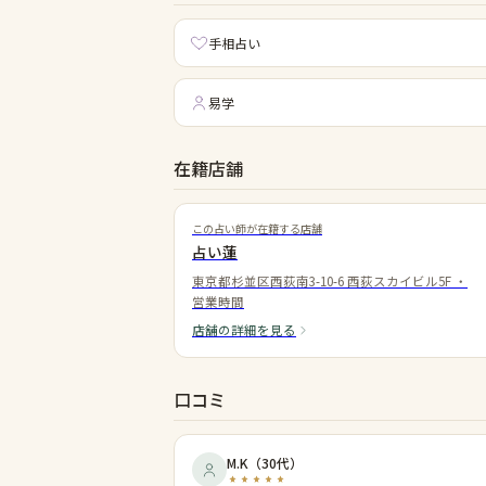
手相占い
易学
在籍店舗
この占い師が在籍する店舗
占い蓮
東京都杉並区西荻南3-10-6 西荻スカイビル5F
・
営業時間
店舗の詳細を見る
口コミ
M.K
（
30代
）