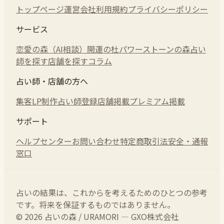
トップページ
運営会社
利用規約
プライバシーポリシー
サービス
恋愛の森（AI相談）
開運の杜
パワーストーンの森
占い
師を探す
店舗を探す
コラム
占い師・店舗の方へ
集客LP制作
占い師登録
店舗掲載
プレミアム掲載
サポート
ヘルプセンター
お問い合わせ
特定商取引法
安全・通報
窓口
占いの結果は、これからを考えるためのひとつの参考
です。将来を保証するものではありません。
© 2026 占いの森 / URAMORI — GXO株式会社