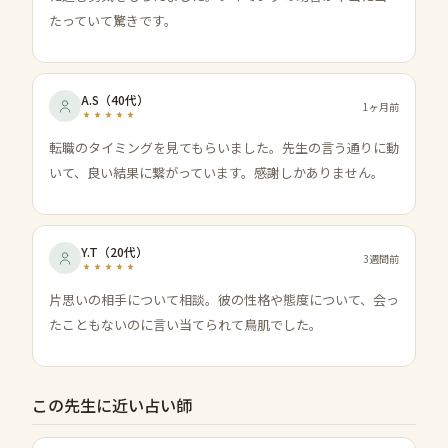
たっていて驚きです。
A.S
（
40代
）
1ヶ月前
転職のタイミングを見てもらいました。先生の言う通りに動
いて、良い結果に繋がっています。感謝しかありません。
Y.T
（
20代
）
3週間前
片思いの相手について相談。彼の性格や態度について、会っ
たこともないのに言い当てられて鳥肌でした。
この先生に近い占い師