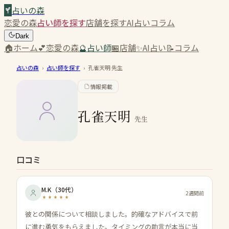
占いの森
恋愛の森
占い師を探す
店舗を探す
AI占い
コラム
Dark
🏠
ホーム
💕
恋愛の森
🔮
占い師
🏪
店舗
✨
AI占い
📝
コラム
占いの森
›
占い師を探す
›
孔雀天明
先生
情報掲載
孔雀天明
先生
口コミ
M.K
（
30代
）
2週間前
彼との関係について相談しました。的確なアドバイスで前
に進む勇気をもらえました。タイミングの助言が本当に当