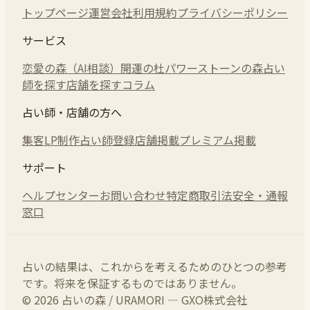
トップページ
運営会社
利用規約
プライバシーポリシー
サービス
恋愛の森（AI相談）
開運の杜
パワーストーンの森
占い
師を探す
店舗を探す
コラム
占い師・店舗の方へ
集客LP制作
占い師登録
店舗掲載
プレミアム掲載
サポート
ヘルプセンター
お問い合わせ
特定商取引法
安全・通報
窓口
占いの結果は、これからを考えるためのひとつの参考
です。将来を保証するものではありません。
© 2026 占いの森 / URAMORI — GXO株式会社