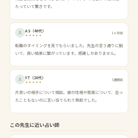
たっていて驚きです。
A.S
（
40代
）
1ヶ月前
転職のタイミングを見てもらいました。先生の言う通りに動
いて、良い結果に繋がっています。感謝しかありません。
Y.T
（
20代
）
3週間前
片思いの相手について相談。彼の性格や態度について、会っ
たこともないのに言い当てられて鳥肌でした。
この先生に近い占い師