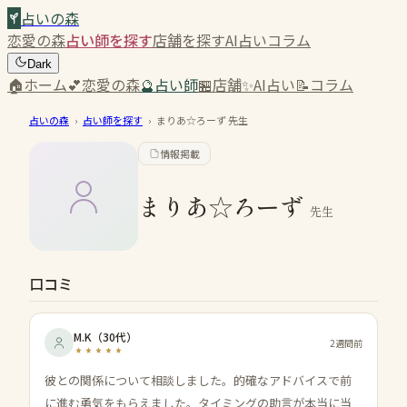
占いの森
恋愛の森
占い師を探す
店舗を探す
AI占い
コラム
Dark
🏠
ホーム
💕
恋愛の森
🔮
占い師
🏪
店舗
✨
AI占い
📝
コラム
占いの森
›
占い師を探す
›
まりあ☆ろーず
先生
情報掲載
まりあ☆ろーず
先生
口コミ
M.K
（
30代
）
2週間前
彼との関係について相談しました。的確なアドバイスで前
に進む勇気をもらえました。タイミングの助言が本当に当