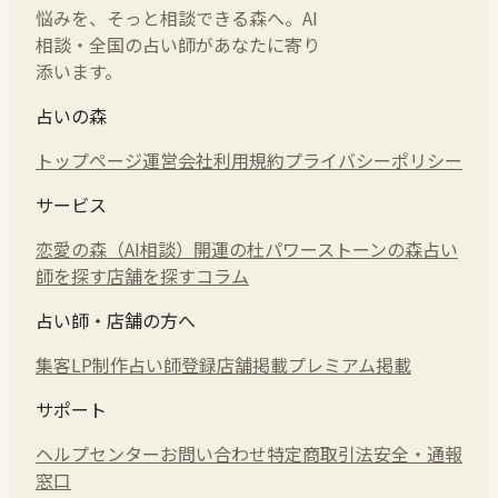
悩みを、そっと相談できる森へ。AI
相談・全国の占い師があなたに寄り
添います。
占いの森
トップページ
運営会社
利用規約
プライバシーポリシー
サービス
恋愛の森（AI相談）
開運の杜
パワーストーンの森
占い
師を探す
店舗を探す
コラム
占い師・店舗の方へ
集客LP制作
占い師登録
店舗掲載
プレミアム掲載
サポート
ヘルプセンター
お問い合わせ
特定商取引法
安全・通報
窓口