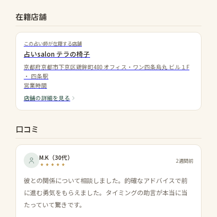
在籍店舗
この占い師が在籍する店舗
占いsalon テラの椅子
京都府京都市下京区鶏鉾町480 オフィス・ワン四条烏丸 ビル１F
・
四条駅
営業時間
店舗の詳細を見る
口コミ
M.K
（
30代
）
2週間前
彼との関係について相談しました。的確なアドバイスで前
に進む勇気をもらえました。タイミングの助言が本当に当
たっていて驚きです。