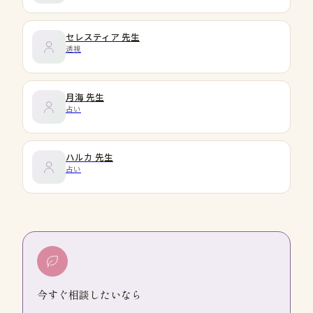
セレスティア
先生
透視
月海
先生
占い
ハルカ
先生
占い
今すぐ相談したいなら