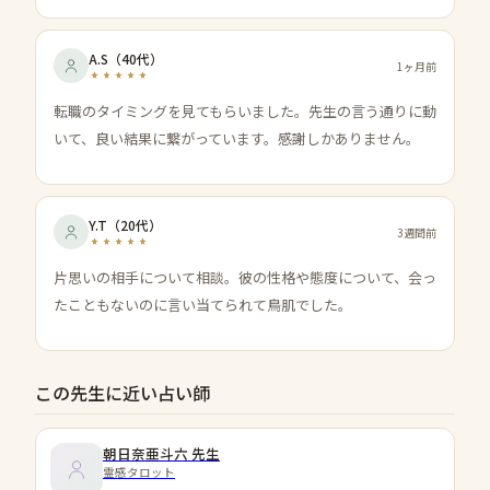
A.S
（
40代
）
1ヶ月前
転職のタイミングを見てもらいました。先生の言う通りに動
いて、良い結果に繋がっています。感謝しかありません。
Y.T
（
20代
）
3週間前
片思いの相手について相談。彼の性格や態度について、会っ
たこともないのに言い当てられて鳥肌でした。
この先生に近い占い師
朝日奈亜斗六
先生
霊感タロット