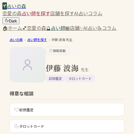
占いの森
恋愛の森
占い師を探す
店舗を探す
AI占い
コラム
Dark
🏠
ホーム
💕
恋愛の森
🔮
占い師
🏪
店舗
✨
AI占い
📝
コラム
占いの森
›
占い師を探す
›
伊藤 波海
先生
情報掲載
伊藤 波海
先生
前世鑑定
タロットカード
得意な相談
前世鑑定
タロットカード