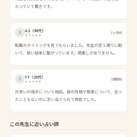
たっていて驚きです。
A.S
（
40代
）
1ヶ月前
転職のタイミングを見てもらいました。先生の言う通りに動
いて、良い結果に繋がっています。感謝しかありません。
Y.T
（
20代
）
3週間前
片思いの相手について相談。彼の性格や態度について、会っ
たこともないのに言い当てられて鳥肌でした。
この先生に近い占い師