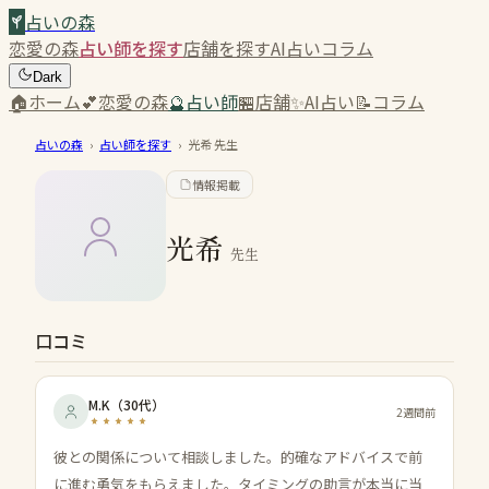
占いの森
恋愛の森
占い師を探す
店舗を探す
AI占い
コラム
Dark
🏠
ホーム
💕
恋愛の森
🔮
占い師
🏪
店舗
✨
AI占い
📝
コラム
占いの森
›
占い師を探す
›
光希
先生
情報掲載
光希
先生
口コミ
M.K
（
30代
）
2週間前
彼との関係について相談しました。的確なアドバイスで前
に進む勇気をもらえました。タイミングの助言が本当に当