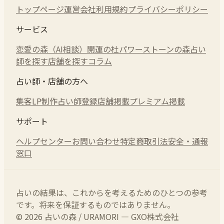
トップページ
運営会社
利用規約
プライバシーポリシー
サービス
恋愛の森（AI相談）
開運の杜
パワーストーンの森
占い
師を探す
店舗を探す
コラム
占い師・店舗の方へ
集客LP制作
占い師登録
店舗掲載
プレミアム掲載
サポート
ヘルプセンター
お問い合わせ
特定商取引法
安全・通報
窓口
占いの結果は、これからを考えるためのひとつの参考
です。将来を保証するものではありません。
© 2026 占いの森 / URAMORI — GXO株式会社