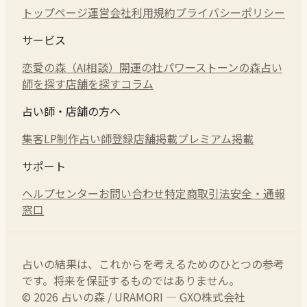
トップページ
運営会社
利用規約
プライバシーポリシー
サービス
恋愛の森（AI相談）
開運の杜
パワーストーンの森
占い
師を探す
店舗を探す
コラム
占い師・店舗の方へ
集客LP制作
占い師登録
店舗掲載
プレミアム掲載
サポート
ヘルプセンター
お問い合わせ
特定商取引法
安全・通報
窓口
占いの結果は、これからを考えるためのひとつの参考
です。将来を保証するものではありません。
© 2026 占いの森 / URAMORI — GXO株式会社