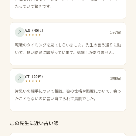
たっていて驚きです。
A.S
（
40代
）
1ヶ月前
転職のタイミングを見てもらいました。先生の言う通りに動
いて、良い結果に繋がっています。感謝しかありません。
Y.T
（
20代
）
3週間前
片思いの相手について相談。彼の性格や態度について、会っ
たこともないのに言い当てられて鳥肌でした。
この先生に近い占い師