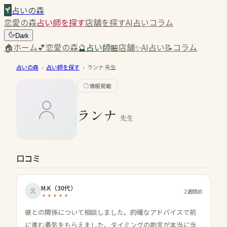
占いの森
恋愛の森
占い師を探す
店舗を探す
AI占い
コラム
Dark
🏠
ホーム
💕
恋愛の森
🔮
占い師
🏪
店舗
✨
AI占い
📝
コラム
占いの森
›
占い師を探す
›
ランナ
先生
情報掲載
ランナ
先生
口コミ
M.K
（
30代
）
2週間前
彼との関係について相談しました。的確なアドバイスで前
に進む勇気をもらえました。タイミングの助言が本当に当