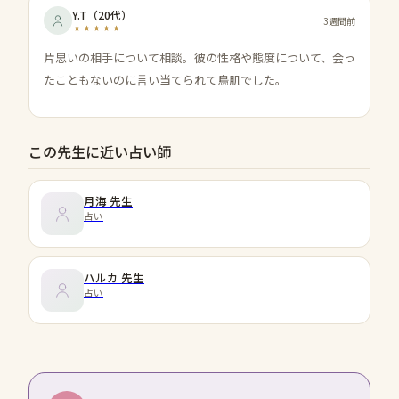
Y.T
（
20代
）
3週間前
片思いの相手について相談。彼の性格や態度について、会っ
たこともないのに言い当てられて鳥肌でした。
この先生に近い占い師
月海
先生
占い
ハルカ
先生
占い