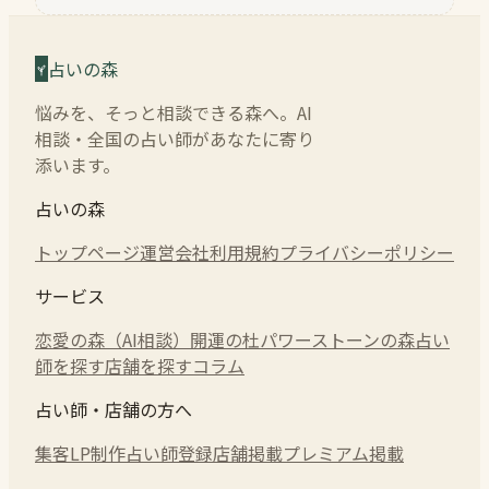
占いの森
悩みを、そっと相談できる森へ。AI
相談・全国の占い師があなたに寄り
添います。
占いの森
トップページ
運営会社
利用規約
プライバシーポリシー
サービス
恋愛の森（AI相談）
開運の杜
パワーストーンの森
占い
師を探す
店舗を探す
コラム
占い師・店舗の方へ
集客LP制作
占い師登録
店舗掲載
プレミアム掲載