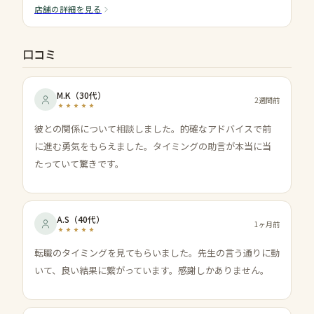
店舗の詳細を見る
口コミ
M.K
（
30代
）
2週間前
彼との関係について相談しました。的確なアドバイスで前
に進む勇気をもらえました。タイミングの助言が本当に当
たっていて驚きです。
A.S
（
40代
）
1ヶ月前
転職のタイミングを見てもらいました。先生の言う通りに動
いて、良い結果に繋がっています。感謝しかありません。