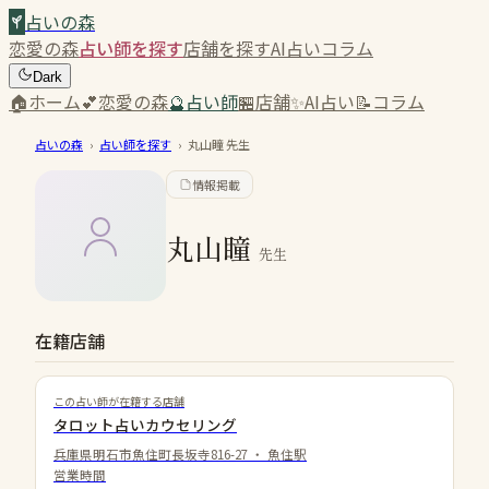
占いの森
恋愛の森
占い師を探す
店舗を探す
AI占い
コラム
Dark
🏠
ホーム
💕
恋愛の森
🔮
占い師
🏪
店舗
✨
AI占い
📝
コラム
占いの森
›
占い師を探す
›
丸山瞳
先生
情報掲載
丸山瞳
先生
在籍店舗
この占い師が在籍する店舗
タロット占いカウセリング
兵庫県明石市魚住町長坂寺816-27
・
魚住駅
営業時間