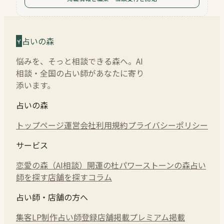
占いの森
悩みを、そっと相談できる森へ。AI
相談・全国の占い師があなたに寄り
添います。
占いの森
トップページ
運営会社
利用規約
プライバシーポリシー
サービス
恋愛の森（AI相談）
開運の杜
パワーストーンの森
占い
師を探す
店舗を探す
コラム
占い師・店舗の方へ
集客LP制作
占い師登録
店舗掲載
プレミアム掲載