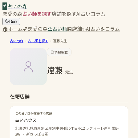
占いの森
恋愛の森
占い師を探す
店舗を探す
AI占い
コラム
Dark
🏠
ホーム
💕
恋愛の森
🔮
占い師
🏪
店舗
✨
AI占い
📝
コラム
占いの森
›
占い師を探す
›
遠藤
先生
情報掲載
遠藤
先生
在籍店舗
この占い師が在籍する店舗
占いハウス
北海道札幌市厚別区厚別中央4条5丁目4-12 ラフォーレ新札幌B-
207
・
新さっぽろ駅