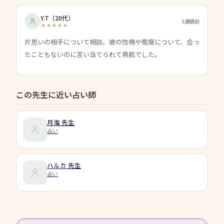
Y.T
（
20代
）
3週間前
片思いの相手について相談。彼の性格や態度について、会っ
たこともないのに言い当てられて鳥肌でした。
この先生に近い占い師
月海
先生
占い
ハルカ
先生
占い