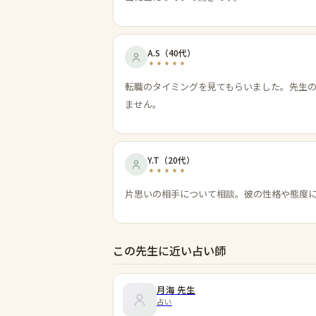
A.S
（
40代
）
転職のタイミングを見てもらいました。先生
ません。
Y.T
（
20代
）
片思いの相手について相談。彼の性格や態度
この先生に近い占い師
月海
先生
占い