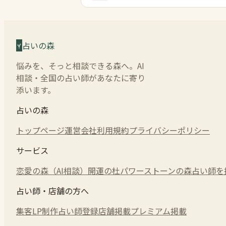
占いの森
悩みを、そっと相談できる森へ。AI
相談・全国の占い師があなたに寄り
添います。
占いの森
トップページ
運営会社
利用規約
プライバシーポリシー
サービス
恋愛の森（AI相談）
開運の杜
パワーストーンの森
占い師を
占い師・店舗の方へ
集客LP制作
占い師登録
店舗掲載
プレミアム掲載