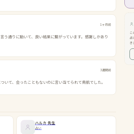
1ヶ月前
こ
の言う通りに動いて、良い結果に繋がっています。感謝しかあり
占
き
3週間前
について、会ったこともないのに言い当てられて鳥肌でした。
ハルカ
先生
占い