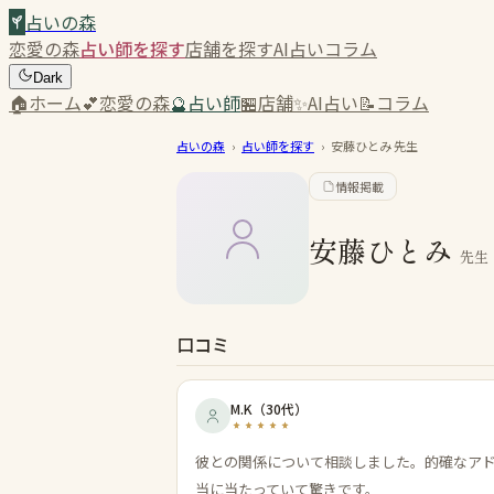
占いの森
恋愛の森
占い師を探す
店舗を探す
AI占い
コラム
Dark
🏠
ホーム
💕
恋愛の森
🔮
占い師
🏪
店舗
✨
AI占い
📝
コラム
占いの森
›
占い師を探す
›
安藤ひとみ
先生
情報掲載
安藤ひとみ
先生
口コミ
M.K
（
30代
）
彼との関係について相談しました。的確なア
当に当たっていて驚きです。