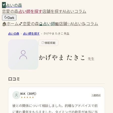
占いの森
恋愛の森
占い師を探す
店舗を探す
AI占い
コラム
Dark
🏠
ホーム
💕
恋愛の森
🔮
占い師
🏪
店舗
✨
AI占い
📝
コラム
占いの森
›
占い師を探す
›
かげやま たきこ
先生
情報掲載
かげやま たきこ
先生
口コミ
M.K
（
30代
）
2週間前
彼との関係について相談しました。的確なアドバイスで前
に進む勇気をもらえました。タイミングの助言が本当に当