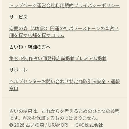
トップページ
運営会社
利用規約
プライバシーポリシー
サービス
恋愛の森（AI相談）
開運の杜
パワーストーンの森
占い
師を探す
店舗を探す
コラム
占い師・店舗の方へ
集客LP制作
占い師登録
店舗掲載
プレミアム掲載
サポート
ヘルプセンター
お問い合わせ
特定商取引法
安全・通報
窓口
占いの結果は、これからを考えるためのひとつの参考
です。将来を保証するものではありません。
© 2026 占いの森 / URAMORI — GXO株式会社