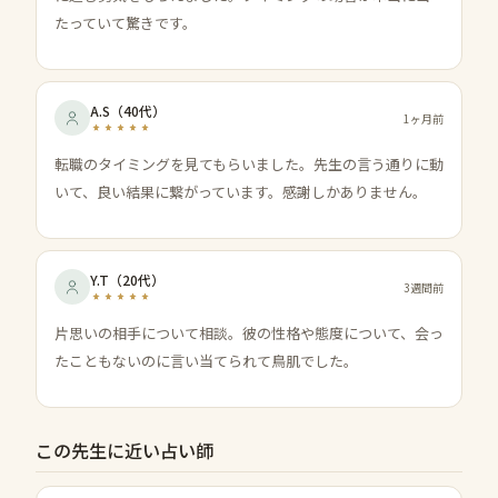
たっていて驚きです。
A.S
（
40代
）
1ヶ月前
転職のタイミングを見てもらいました。先生の言う通りに動
いて、良い結果に繋がっています。感謝しかありません。
Y.T
（
20代
）
3週間前
片思いの相手について相談。彼の性格や態度について、会っ
たこともないのに言い当てられて鳥肌でした。
この先生に近い占い師