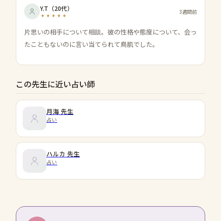
Y.T
（
20代
）
3週間前
片思いの相手について相談。彼の性格や態度について、会っ
たこともないのに言い当てられて鳥肌でした。
この先生に近い占い師
月海
先生
占い
ハルカ
先生
占い