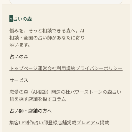
占いの森
悩みを、そっと相談できる森へ。AI
相談・全国の占い師があなたに寄り
添います。
占いの森
トップページ
運営会社
利用規約
プライバシーポリシー
サービス
恋愛の森（AI相談）
開運の杜
パワーストーンの森
占い
師を探す
店舗を探す
コラム
占い師・店舗の方へ
集客LP制作
占い師登録
店舗掲載
プレミアム掲載