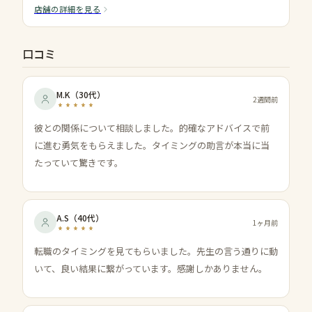
店舗の詳細を見る
口コミ
M.K
（
30代
）
2週間前
彼との関係について相談しました。的確なアドバイスで前
に進む勇気をもらえました。タイミングの助言が本当に当
たっていて驚きです。
A.S
（
40代
）
1ヶ月前
転職のタイミングを見てもらいました。先生の言う通りに動
いて、良い結果に繋がっています。感謝しかありません。