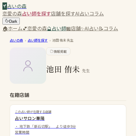
占いの森
恋愛の森
占い師を探す
店舗を探す
AI占い
コラム
Dark
🏠
ホーム
💕
恋愛の森
🔮
占い師
🏪
店舗
✨
AI占い
📝
コラム
占いの森
›
占い師を探す
›
池田 侑未
先生
情報掲載
池田 侑未
先生
在籍店舗
この占い師が在籍する店舗
占いサロン華陽
・
地下鉄「新石切駅」 より徒歩9分
営業時間