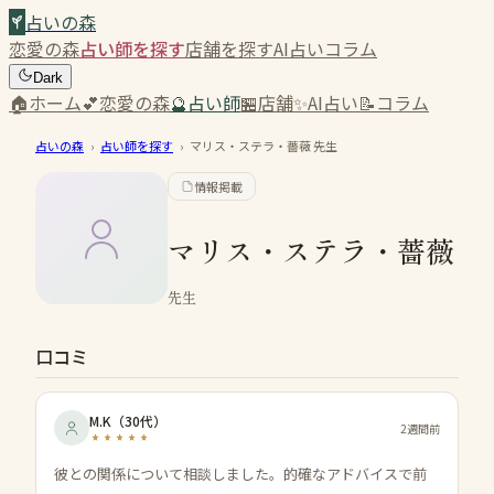
占いの森
恋愛の森
占い師を探す
店舗を探す
AI占い
コラム
Dark
🏠
ホーム
💕
恋愛の森
🔮
占い師
🏪
店舗
✨
AI占い
📝
コラム
占いの森
›
占い師を探す
›
マリス・ステラ・薔薇
先生
情報掲載
マリス・ステラ・薔薇
先生
口コミ
M.K
（
30代
）
2週間前
彼との関係について相談しました。的確なアドバイスで前