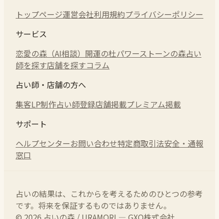
トップページ
運営会社
利用規約
プライバシーポリシー
サービス
恋愛の森（AI相談）
開運の杜
パワーストーンの森
占い
師を探す
店舗を探す
コラム
占い師・店舗の方へ
集客LP制作
占い師登録
店舗掲載
プレミアム掲載
サポート
ヘルプセンター
お問い合わせ
特定商取引法
安全・通報
窓口
占いの結果は、これからを考えるためのひとつの参考
です。将来を保証するものではありません。
© 2026 占いの森 / URAMORI — GXO株式会社