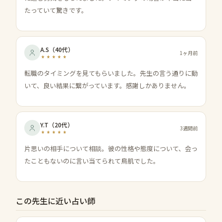
たっていて驚きです。
A.S
（
40代
）
1ヶ月前
転職のタイミングを見てもらいました。先生の言う通りに動
いて、良い結果に繋がっています。感謝しかありません。
Y.T
（
20代
）
3週間前
片思いの相手について相談。彼の性格や態度について、会っ
たこともないのに言い当てられて鳥肌でした。
この先生に近い占い師