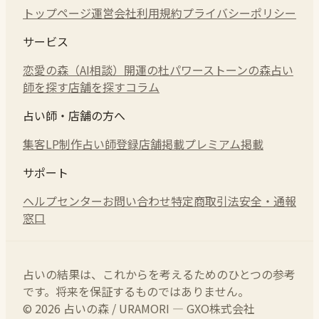
トップページ
運営会社
利用規約
プライバシーポリシー
サービス
恋愛の森（AI相談）
開運の杜
パワーストーンの森
占い
師を探す
店舗を探す
コラム
占い師・店舗の方へ
集客LP制作
占い師登録
店舗掲載
プレミアム掲載
サポート
ヘルプセンター
お問い合わせ
特定商取引法
安全・通報
窓口
占いの結果は、これからを考えるためのひとつの参考
です。将来を保証するものではありません。
© 2026 占いの森 / URAMORI — GXO株式会社