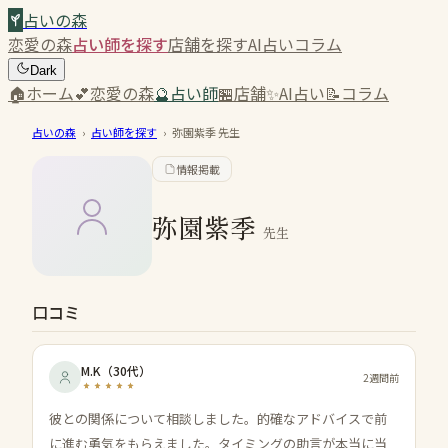
占いの森
恋愛の森
占い師を探す
店舗を探す
AI占い
コラム
Dark
🏠
ホーム
💕
恋愛の森
🔮
占い師
🏪
店舗
✨
AI占い
📝
コラム
占いの森
›
占い師を探す
›
弥園紫季
先生
情報掲載
弥園紫季
先生
口コミ
M.K
（
30代
）
2週間前
彼との関係について相談しました。的確なアドバイスで前
に進む勇気をもらえました。タイミングの助言が本当に当