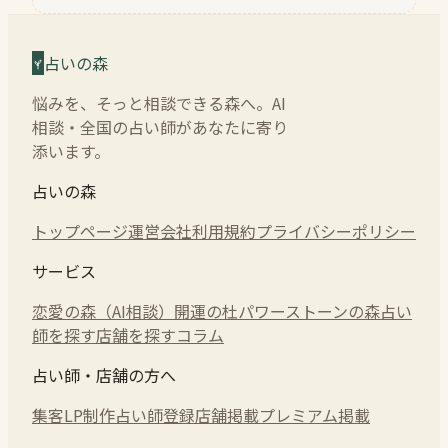
占いの森
悩みを、そっと相談できる森へ。AI
相談・全国の占い師があなたに寄り
添います。
占いの森
トップページ
運営会社
利用規約
プライバシーポリシー
サービス
恋愛の森（AI相談）
開運の杜
パワーストーンの森
占い
師を探す
店舗を探す
コラム
占い師・店舗の方へ
集客LP制作
占い師登録
店舗掲載
プレミアム掲載