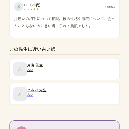
Y.T
（
20代
）
3週間前
片思いの相手について相談。彼の性格や態度について、会っ
たこともないのに言い当てられて鳥肌でした。
この先生に近い占い師
月海
先生
占い
ハルカ
先生
占い