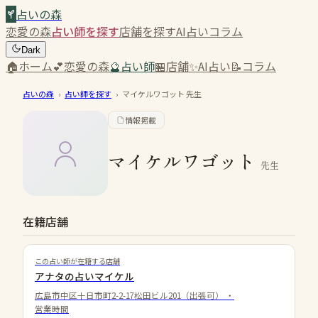
占いの森
恋愛の森
占い師を探す
店舗を探す
AI占い
コラム
Dark
🏠
ホーム
💕
恋愛の森
🔮
占い師
🏪
店舗
✨
AI占い
📝
コラム
占いの森
›
占い師を探す
›
マイケルワゴット
先生
情報掲載
マイケルワゴット
先生
在籍店舗
この占い師が在籍する店舗
アナタの占いマイケル
広島市中区十日市町2-2-17松田ビル201（出張可）
・
営業時間