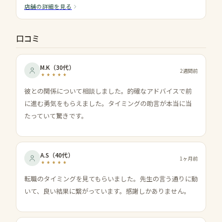
店舗の詳細を見る
口コミ
M.K
（
30代
）
2週間前
彼との関係について相談しました。的確なアドバイスで前
に進む勇気をもらえました。タイミングの助言が本当に当
たっていて驚きです。
A.S
（
40代
）
1ヶ月前
転職のタイミングを見てもらいました。先生の言う通りに動
いて、良い結果に繋がっています。感謝しかありません。