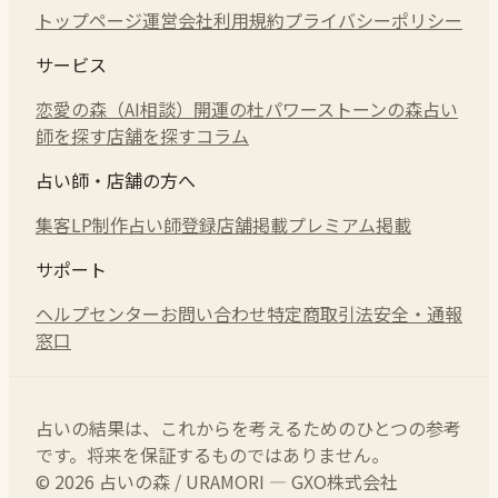
トップページ
運営会社
利用規約
プライバシーポリシー
サービス
恋愛の森（AI相談）
開運の杜
パワーストーンの森
占い
師を探す
店舗を探す
コラム
占い師・店舗の方へ
集客LP制作
占い師登録
店舗掲載
プレミアム掲載
サポート
ヘルプセンター
お問い合わせ
特定商取引法
安全・通報
窓口
占いの結果は、これからを考えるためのひとつの参考
です。将来を保証するものではありません。
© 2026 占いの森 / URAMORI — GXO株式会社