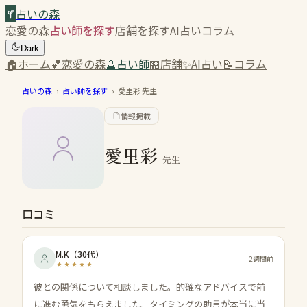
占いの森
恋愛の森
占い師を探す
店舗を探す
AI占い
コラム
Dark
🏠
ホーム
💕
恋愛の森
🔮
占い師
🏪
店舗
✨
AI占い
📝
コラム
占いの森
›
占い師を探す
›
愛里彩
先生
情報掲載
愛里彩
先生
口コミ
M.K
（
30代
）
2週間前
彼との関係について相談しました。的確なアドバイスで前
に進む勇気をもらえました。タイミングの助言が本当に当