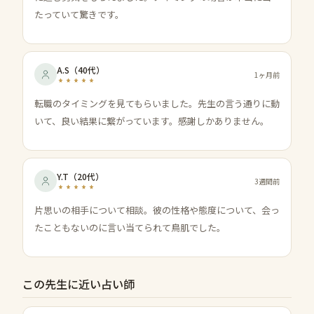
たっていて驚きです。
A.S
（
40代
）
1ヶ月前
転職のタイミングを見てもらいました。先生の言う通りに動
いて、良い結果に繋がっています。感謝しかありません。
Y.T
（
20代
）
3週間前
片思いの相手について相談。彼の性格や態度について、会っ
たこともないのに言い当てられて鳥肌でした。
この先生に近い占い師