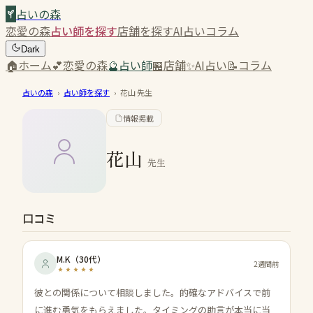
占いの森
恋愛の森
占い師を探す
店舗を探す
AI占い
コラム
Dark
🏠
ホーム
💕
恋愛の森
🔮
占い師
🏪
店舗
✨
AI占い
📝
コラム
占いの森
›
占い師を探す
›
花山
先生
情報掲載
花山
先生
口コミ
M.K
（
30代
）
2週間前
彼との関係について相談しました。的確なアドバイスで前
に進む勇気をもらえました。タイミングの助言が本当に当