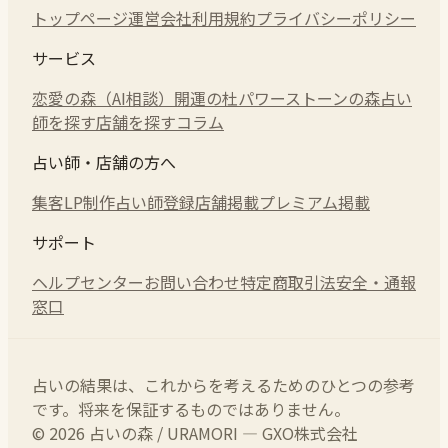
トップページ
運営会社
利用規約
プライバシーポリシー
サービス
恋愛の森（AI相談）
開運の杜
パワーストーンの森
占い
師を探す
店舗を探す
コラム
占い師・店舗の方へ
集客LP制作
占い師登録
店舗掲載
プレミアム掲載
サポート
ヘルプセンター
お問い合わせ
特定商取引法
安全・通報
窓口
占いの結果は、これからを考えるためのひとつの参考
です。将来を保証するものではありません。
© 2026 占いの森 / URAMORI — GXO株式会社