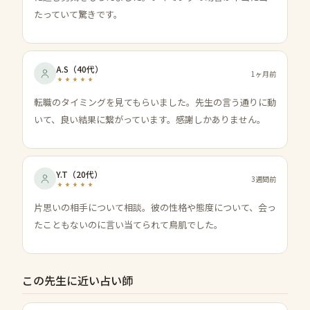
たっていて驚きです。
A.S
（
40代
）
1ヶ月前
転職のタイミングを見てもらいました。先生の言う通りに動
いて、良い結果に繋がっています。感謝しかありません。
Y.T
（
20代
）
3週間前
片思いの相手について相談。彼の性格や態度について、会っ
たこともないのに言い当てられて鳥肌でした。
この先生に近い占い師