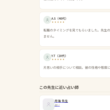
A.S
（
40代
）
転職のタイミングを見てもらいました。先生
ません。
Y.T
（
20代
）
片思いの相手について相談。彼の性格や態度
この先生に近い占い師
月海
先生
占い