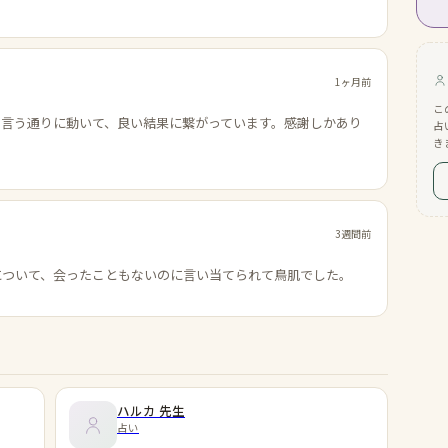
1ヶ月前
こ
の言う通りに動いて、良い結果に繋がっています。感謝しかあり
占
き
3週間前
について、会ったこともないのに言い当てられて鳥肌でした。
ハルカ
先生
占い