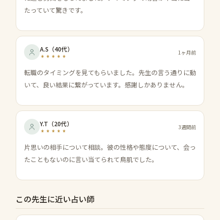
たっていて驚きです。
A.S
（
40代
）
1ヶ月前
転職のタイミングを見てもらいました。先生の言う通りに動
いて、良い結果に繋がっています。感謝しかありません。
Y.T
（
20代
）
3週間前
片思いの相手について相談。彼の性格や態度について、会っ
たこともないのに言い当てられて鳥肌でした。
この先生に近い占い師