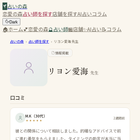
占いの森
恋愛の森
占い師を探す
店舗を探す
AI占い
コラム
Dark
🏠
ホーム
💕
恋愛の森
🔮
占い師
🏪
店舗
✨
AI占い
📝
コラム
占いの森
›
占い師を探す
›
リヨン愛海
先生
情報掲載
リヨン愛海
先生
口コミ
M.K
（
30代
）
2週間前
彼との関係について相談しました。的確なアドバイスで前
に進む勇気をもらえました。タイミングの助言が本当に当