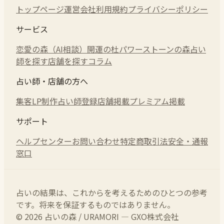
トップページ
運営会社
利用規約
プライバシーポリシー
サービス
恋愛の森（AI相談）
開運の杜
パワーストーンの森
占い
師を探す
店舗を探す
コラム
占い師・店舗の方へ
集客LP制作
占い師登録
店舗掲載
プレミアム掲載
サポート
ヘルプセンター
お問い合わせ
特定商取引法
安全・通報
窓口
占いの結果は、これからを考えるためのひとつの参考
です。将来を保証するものではありません。
© 2026 占いの森 / URAMORI — GXO株式会社