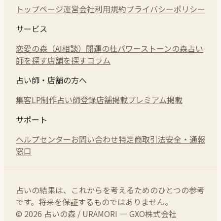
トップページ
運営会社
利用規約
プライバシーポリシー
サービス
恋愛の森（AI相談）
開運の杜
パワーストーンの森
占い
師を探す
店舗を探す
コラム
占い師・店舗の方へ
集客LP制作
占い師登録
店舗掲載
プレミアム掲載
サポート
ヘルプセンター
お問い合わせ
特定商取引法
安全・通報
窓口
占いの結果は、これからを考えるためのひとつの参考
です。将来を保証するものではありません。
© 2026 占いの森 / URAMORI — GXO株式会社