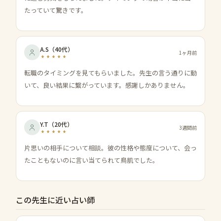
たっていて驚きです。
A.S
（
40代
）
1ヶ月前
転職のタイミングを見てもらいました。先生の言う通りに動
いて、良い結果に繋がっています。感謝しかありません。
Y.T
（
20代
）
3週間前
片思いの相手について相談。彼の性格や態度について、会っ
たこともないのに言い当てられて鳥肌でした。
この先生に近い占い師