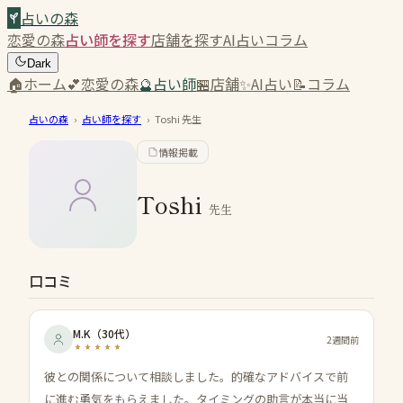
占いの森
恋愛の森
占い師を探す
店舗を探す
AI占い
コラム
Dark
🏠
ホーム
💕
恋愛の森
🔮
占い師
🏪
店舗
✨
AI占い
📝
コラム
占いの森
›
占い師を探す
›
Toshi
先生
情報掲載
Toshi
先生
口コミ
M.K
（
30代
）
2週間前
彼との関係について相談しました。的確なアドバイスで前
に進む勇気をもらえました。タイミングの助言が本当に当