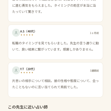
に進む勇気をもらえました。タイミングの助言が本当に当
たっていて驚きです。
A.S
（
40代
）
1ヶ月前
転職のタイミングを見てもらいました。先生の言う通りに動
いて、良い結果に繋がっています。感謝しかありません。
Y.T
（
20代
）
3週間前
片思いの相手について相談。彼の性格や態度について、会っ
たこともないのに言い当てられて鳥肌でした。
この先生に近い占い師