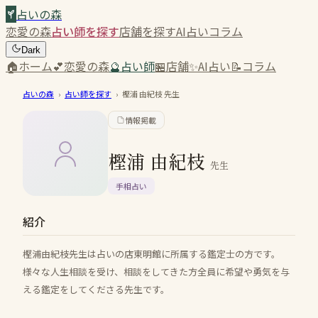
占いの森
恋愛の森
占い師を探す
店舗を探す
AI占い
コラム
Dark
🏠
ホーム
💕
恋愛の森
🔮
占い師
🏪
店舗
✨
AI占い
📝
コラム
占いの森
›
占い師を探す
›
樫浦 由紀枝
先生
情報掲載
樫浦 由紀枝
先生
手相占い
紹介
樫浦由紀枝先生は占いの店東明館に所属する鑑定士の方です。
様々な人生相談を受け、相談をしてきた方全員に希望や勇気を与
える鑑定をしてくださる先生です。