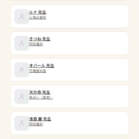
ルナ
先生
心理占星術
きつね
先生
四柱推命
オパール
先生
守護霊対話
天の命
先生
易占い（周易）
浅香 麗
先生
四柱推命