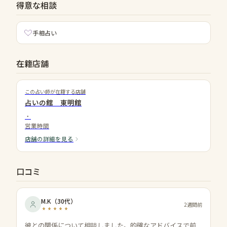
得意な相談
手相占い
在籍店舗
この占い師が在籍する店舗
占いの館 東明館
・
営業時間
店舗の詳細を見る
口コミ
M.K
（
30代
）
2週間前
彼との関係について相談しました。的確なアドバイスで前