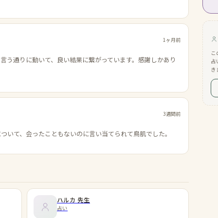
1ヶ月前
こ
の言う通りに動いて、良い結果に繋がっています。感謝しかあり
占
き
3週間前
について、会ったこともないのに言い当てられて鳥肌でした。
ハルカ
先生
占い