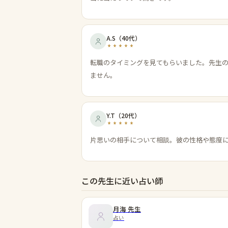
A.S
（
40代
）
転職のタイミングを見てもらいました。先生
ません。
Y.T
（
20代
）
片思いの相手について相談。彼の性格や態度
この先生に近い占い師
月海
先生
占い