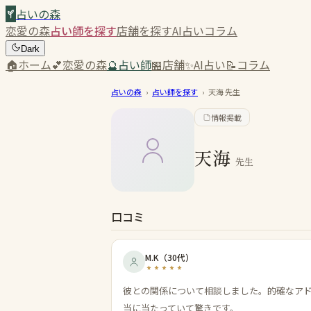
占いの森
恋愛の森
占い師を探す
店舗を探す
AI占い
コラム
Dark
🏠
ホーム
💕
恋愛の森
🔮
占い師
🏪
店舗
✨
AI占い
📝
コラム
占いの森
›
占い師を探す
›
天海
先生
情報掲載
天海
先生
口コミ
M.K
（
30代
）
彼との関係について相談しました。的確なア
当に当たっていて驚きです。