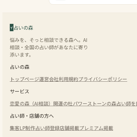
占いの森
悩みを、そっと相談できる森へ。AI
相談・全国の占い師があなたに寄り
添います。
占いの森
トップページ
運営会社
利用規約
プライバシーポリシー
サービス
恋愛の森（AI相談）
開運の杜
パワーストーンの森
占い師を
占い師・店舗の方へ
集客LP制作
占い師登録
店舗掲載
プレミアム掲載