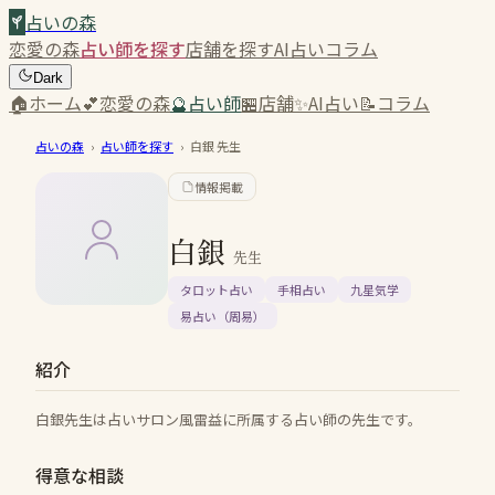
占いの森
恋愛の森
占い師を探す
店舗を探す
AI占い
コラム
Dark
🏠
ホーム
💕
恋愛の森
🔮
占い師
🏪
店舗
✨
AI占い
📝
コラム
占いの森
›
占い師を探す
›
白銀
先生
情報掲載
白銀
先生
タロット占い
手相占い
九星気学
易占い（周易）
紹介
白銀先生は占いサロン風雷益に所属する占い師の先生です。
得意な相談