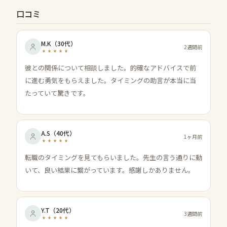
口コミ
M.K
（
30代
）
2週間前
彼との関係について相談しました。的確なアドバイスで前
に進む勇気をもらえました。タイミングの助言が本当に当
たっていて驚きです。
A.S
（
40代
）
1ヶ月前
転職のタイミングを見てもらいました。先生の言う通りに動
いて、良い結果に繋がっています。感謝しかありません。
Y.T
（
20代
）
3週間前