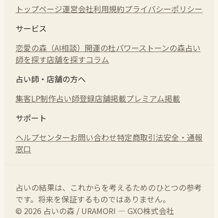
トップページ
運営会社
利用規約
プライバシーポリシー
サービス
恋愛の森（AI相談）
開運の杜
パワーストーンの森
占い
師を探す
店舗を探す
コラム
占い師・店舗の方へ
集客LP制作
占い師登録
店舗掲載
プレミアム掲載
サポート
ヘルプセンター
お問い合わせ
特定商取引法
安全・通報
窓口
占いの結果は、これからを考えるためのひとつの参考
です。将来を保証するものではありません。
© 2026 占いの森 / URAMORI — GXO株式会社