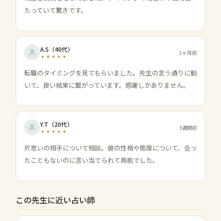
たっていて驚きです。
A.S
（
40代
）
1ヶ月前
転職のタイミングを見てもらいました。先生の言う通りに動
いて、良い結果に繋がっています。感謝しかありません。
Y.T
（
20代
）
3週間前
片思いの相手について相談。彼の性格や態度について、会っ
たこともないのに言い当てられて鳥肌でした。
この先生に近い占い師