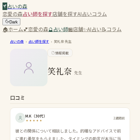
占いの森
恋愛の森
占い師を探す
店舗を探す
AI占い
コラム
Dark
🏠
ホーム
💕
恋愛の森
🔮
占い師
🏪
店舗
✨
AI占い
📝
コラム
占いの森
›
占い師を探す
›
笑礼奈
先生
情報掲載
笑礼奈
先生
口コミ
M.K
（
30代
）
2週間前
彼との関係について相談しました。的確なアドバイスで前
に進む勇気をもらえました。タイミングの助言が本当に当