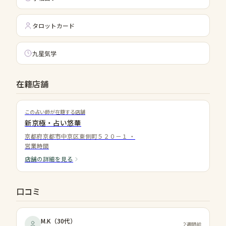
タロットカード
九星気学
在籍店舗
この占い師が在籍する店舗
新京極・占い悠華
京都府京都市中京区東側町５２０－１
・
営業時間
店舗の詳細を見る
口コミ
M.K
（
30代
）
2週間前