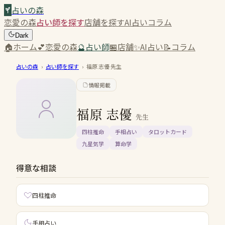
占いの森
恋愛の森
占い師を探す
店舗を探す
AI占い
コラム
Dark
🏠
ホーム
💕
恋愛の森
🔮
占い師
🏪
店舗
✨
AI占い
📝
コラム
占いの森
›
占い師を探す
›
福原 志優
先生
情報掲載
福原 志優
先生
四柱推命
手相占い
タロットカード
九星気学
算命学
得意な相談
四柱推命
手相占い