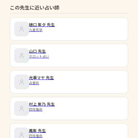
この先生に近い占い師
樋口 紫夕
先生
九星気学
山口
先生
タロット占い
光華マヤ
先生
占星術
村上 紫乃
先生
四柱推命
鳳紫
先生
四柱推命