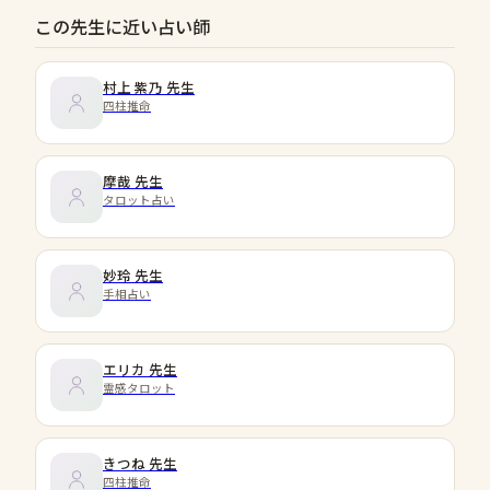
この先生に近い占い師
村上 紫乃
先生
四柱推命
摩哉
先生
タロット占い
妙玲
先生
手相占い
エリカ
先生
霊感タロット
きつね
先生
四柱推命