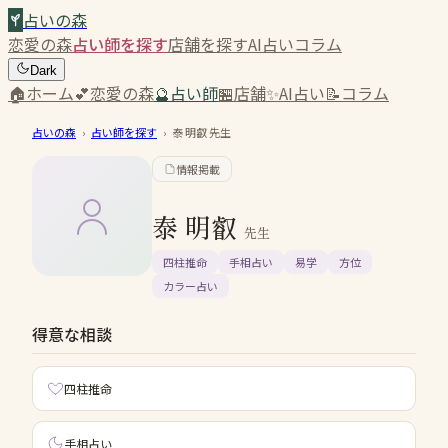
占いの森
恋愛の森
占い師を探す
店舗を探す
AI占い
コラム
Dark
🏠
ホーム
💕
恋愛の森
🔮
占い師
🏪
店舗
✨
AI占い
📝
コラム
占いの森
›
占い師を探す
›
泰 明叡
先生
情報掲載
泰 明叡
先生
四柱推命
手相占い
易学
方位
カラー占い
得意な相談
四柱推命
手相占い