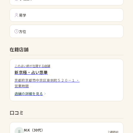
易学
方位
在籍店舗
この占い師が在籍する店舗
新京極・占い悠華
京都府京都市中京区東側町５２０－１
・
営業時間
店舗の詳細を見る
口コミ
M.K
（
30代
）
2週間前