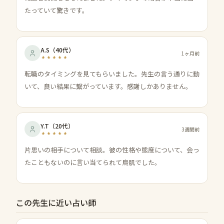
たっていて驚きです。
A.S
（
40代
）
1ヶ月前
転職のタイミングを見てもらいました。先生の言う通りに動
いて、良い結果に繋がっています。感謝しかありません。
Y.T
（
20代
）
3週間前
片思いの相手について相談。彼の性格や態度について、会っ
たこともないのに言い当てられて鳥肌でした。
この先生に近い占い師