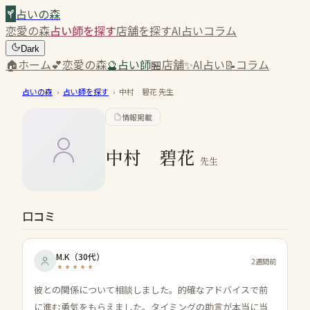
占いの森
恋愛の森
占い師を探す
店舗を探す
AI占い
コラム
Dark
🏠
ホーム
💕
恋愛の森
🔮
占い師
🏪
店舗
✨
AI占い
📝
コラム
占いの森
›
占い師を探す
›
中村 碧花
先生
情報掲載
中村 碧花
先生
口コミ
M.K
（
30代
）
2週間前
彼との関係について相談しました。的確なアドバイスで前
に進む勇気をもらえました。タイミングの助言が本当に当