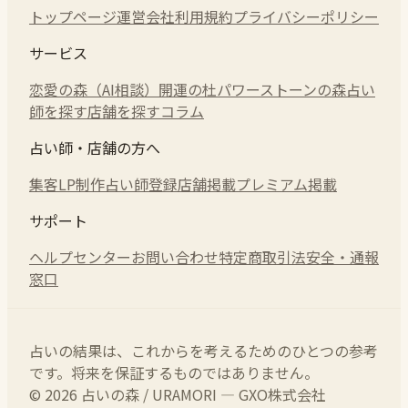
トップページ
運営会社
利用規約
プライバシーポリシー
サービス
恋愛の森（AI相談）
開運の杜
パワーストーンの森
占い
師を探す
店舗を探す
コラム
占い師・店舗の方へ
集客LP制作
占い師登録
店舗掲載
プレミアム掲載
サポート
ヘルプセンター
お問い合わせ
特定商取引法
安全・通報
窓口
占いの結果は、これからを考えるためのひとつの参考
です。将来を保証するものではありません。
© 2026 占いの森 / URAMORI — GXO株式会社