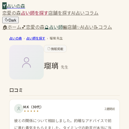
占いの森
恋愛の森
占い師を探す
店舗を探す
AI占い
コラム
Dark
🏠
ホーム
💕
恋愛の森
🔮
占い師
🏪
店舗
✨
AI占い
📝
コラム
占いの森
›
占い師を探す
›
瑠璃
先生
情報掲載
瑠璃
先生
口コミ
M.K
（
30代
）
2週間前
彼との関係について相談しました。的確なアドバイスで前
に進む勇気をもらえました。タイミングの助言が本当に当