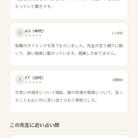
たっていて驚きです。
A.S
（
40代
）
1ヶ月前
転職のタイミングを見てもらいました。先生の言う通りに動
いて、良い結果に繋がっています。感謝しかありません。
Y.T
（
20代
）
3週間前
片思いの相手について相談。彼の性格や態度について、会っ
たこともないのに言い当てられて鳥肌でした。
この先生に近い占い師