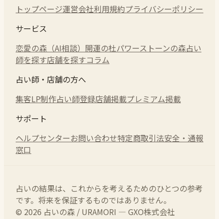
トップページ
運営会社
利用規約
プライバシーポリシー
サービス
恋愛の森（AI相談）
開運の杜
パワーストーンの森
占い
師を探す
店舗を探す
コラム
占い師・店舗の方へ
集客LP制作
占い師登録
店舗掲載
プレミアム掲載
サポート
ヘルプセンター
お問い合わせ
特定商取引法
安全・通報
窓口
占いの結果は、これからを考えるためのひとつの参考
です。将来を保証するものではありません。
© 2026 占いの森 / URAMORI — GXO株式会社