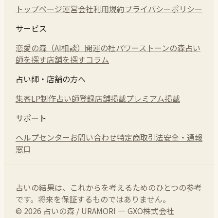
トップページ
運営会社
利用規約
プライバシーポリシー
サービス
恋愛の森（AI相談）
開運の杜
パワーストーンの森
占い
師を探す
店舗を探す
コラム
占い師・店舗の方へ
集客LP制作
占い師登録
店舗掲載
プレミアム掲載
サポート
ヘルプセンター
お問い合わせ
特定商取引法
安全・通報
窓口
占いの結果は、これからを考えるためのひとつの参考
です。将来を保証するものではありません。
© 2026 占いの森 / URAMORI — GXO株式会社