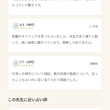
たっていて驚きです。
A.S
（
40代
）
1ヶ月前
転職のタイミングを見てもらいました。先生の言う通りに動
いて、良い結果に繋がっています。感謝しかありません。
Y.T
（
20代
）
3週間前
片思いの相手について相談。彼の性格や態度について、会っ
たこともないのに言い当てられて鳥肌でした。
この先生に近い占い師