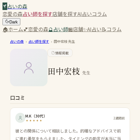
占いの森
恋愛の森
占い師を探す
店舗を探す
AI占い
コラム
Dark
🏠
ホーム
💕
恋愛の森
🔮
占い師
🏪
店舗
✨
AI占い
📝
コラム
占いの森
›
占い師を探す
›
田中宏枝
先生
情報掲載
田中宏枝
先生
口コミ
M.K
（
30代
）
2週間前
彼との関係について相談しました。的確なアドバイスで前
に進む勇気をもらえました。タイミングの助言が本当に当