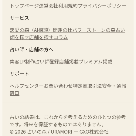
トップページ
運営会社
利用規約
プライバシーポリシー
サービス
恋愛の森（AI相談）
開運の杜
パワーストーンの森
占い
師を探す
店舗を探す
コラム
占い師・店舗の方へ
集客LP制作
占い師登録
店舗掲載
プレミアム掲載
サポート
ヘルプセンター
お問い合わせ
特定商取引法
安全・通報
窓口
占いの結果は、これからを考えるためのひとつの参考
です。将来を保証するものではありません。
© 2026 占いの森 / URAMORI — GXO株式会社