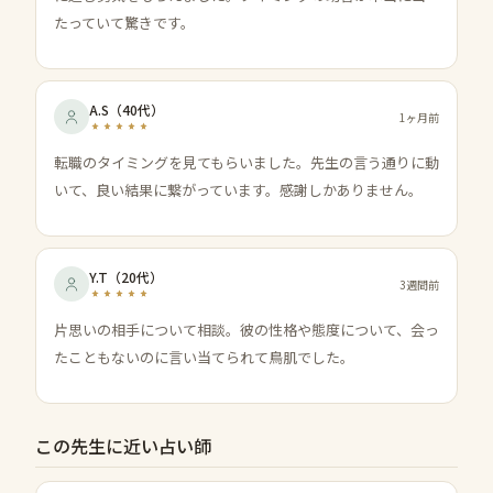
たっていて驚きです。
A.S
（
40代
）
1ヶ月前
転職のタイミングを見てもらいました。先生の言う通りに動
いて、良い結果に繋がっています。感謝しかありません。
Y.T
（
20代
）
3週間前
片思いの相手について相談。彼の性格や態度について、会っ
たこともないのに言い当てられて鳥肌でした。
この先生に近い占い師