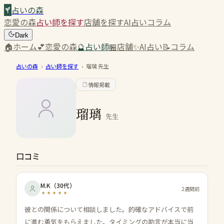
占いの森
恋愛の森
占い師を探す
店舗を探す
AI占い
コラム
Dark
🏠
ホーム
💕
恋愛の森
🔮
占い師
🏪
店舗
✨
AI占い
📝
コラム
占いの森
›
占い師を探す
›
瑠璃
先生
情報掲載
瑠璃
先生
口コミ
M.K
（
30代
）
2週間前
彼との関係について相談しました。的確なアドバイスで前
に進む勇気をもらえました。タイミングの助言が本当に当