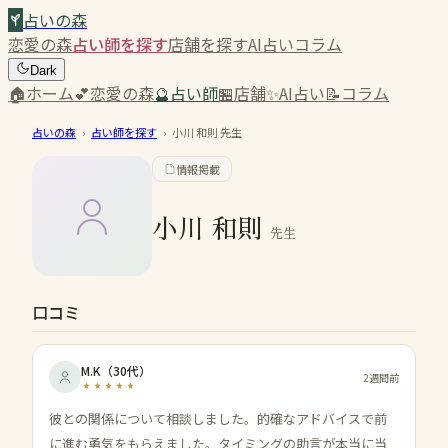
占いの森
恋愛の森
占い師を探す
店舗を探す
AI占い
コラム
Dark
🏠
ホーム
💕
恋愛の森
🔮
占い師
🏪
店舗
✨
AI占い
📝
コラム
占いの森
›
占い師を探す
›
小川 和則
先生
情報掲載
小川 和則
先生
口コミ
M.K
（
30代
）
2週間前
彼との関係について相談しました。的確なアドバイスで前
に進む勇気をもらえました。タイミングの助言が本当に当