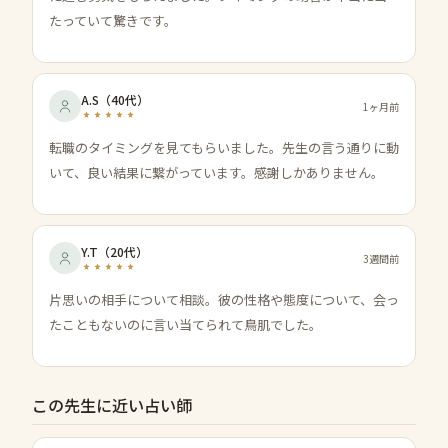
たっていて驚きです。
A.S
（
40代
）
1ヶ月前
転職のタイミングを見てもらいました。先生の言う通りに動
いて、良い結果に繋がっています。感謝しかありません。
Y.T
（
20代
）
3週間前
片思いの相手について相談。彼の性格や態度について、会っ
たこともないのに言い当てられて鳥肌でした。
この先生に近い占い師