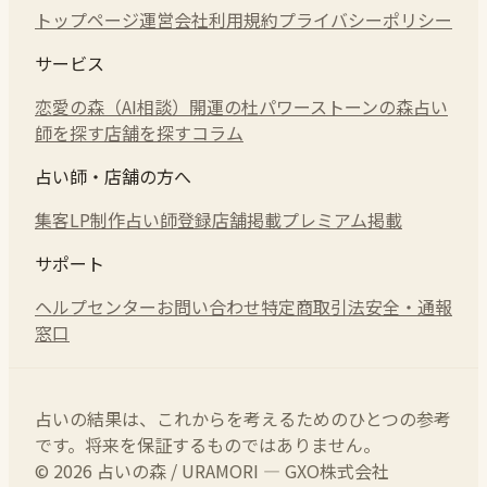
トップページ
運営会社
利用規約
プライバシーポリシー
サービス
恋愛の森（AI相談）
開運の杜
パワーストーンの森
占い
師を探す
店舗を探す
コラム
占い師・店舗の方へ
集客LP制作
占い師登録
店舗掲載
プレミアム掲載
サポート
ヘルプセンター
お問い合わせ
特定商取引法
安全・通報
窓口
占いの結果は、これからを考えるためのひとつの参考
です。将来を保証するものではありません。
© 2026 占いの森 / URAMORI — GXO株式会社