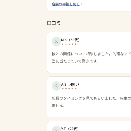
店舗の詳細を見る
口コミ
M.K
（
30代
）
彼との関係について相談しました。的確なア
当に当たっていて驚きです。
A.S
（
40代
）
転職のタイミングを見てもらいました。先生
ません。
Y.T
（
20代
）