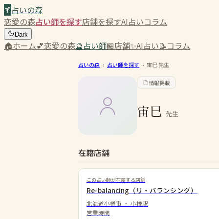
占いの森
恋愛の森
占い師を探す
店舗を探す
AI占い
コラム
Dark
🏠
ホーム
💕
恋愛の森
🔮
占い師
🏪
店舗
✨
AI占い
📝
コラム
占いの森
›
占い師を探す
›
宙巳
先生
情報掲載
宙巳
先生
在籍店舗
この占い師が在籍する店舗
Re-balancing（リ・バランシング）
北海道小樽市
・
小樽駅
営業時間