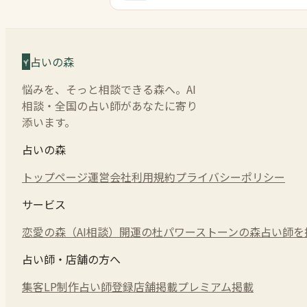
占いの森
悩みを、そっと相談できる森へ。AI
相談・全国の占い師があなたに寄り
添います。
占いの森
トップページ
運営会社
利用規約
プライバシーポリシー
サービス
恋愛の森（AI相談）
開運の杜
パワーストーンの森
占い師を
占い師・店舗の方へ
集客LP制作
占い師登録
店舗掲載
プレミアム掲載