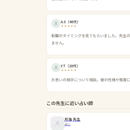
A.S
（
40代
）
転職のタイミングを見てもらいました。先生
ません。
Y.T
（
20代
）
片思いの相手について相談。彼の性格や態度
この先生に近い占い師
月海
先生
占い