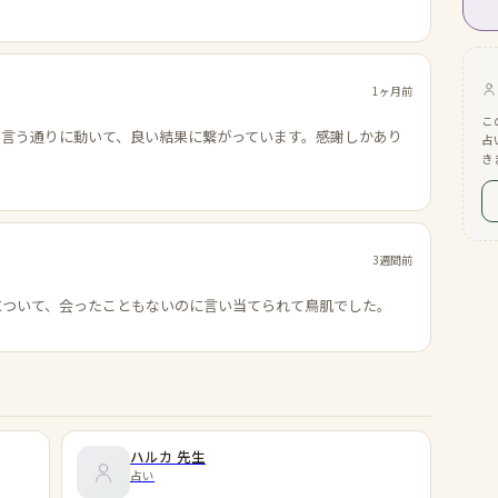
1ヶ月前
こ
の言う通りに動いて、良い結果に繋がっています。感謝しかあり
占
き
3週間前
について、会ったこともないのに言い当てられて鳥肌でした。
ハルカ
先生
占い