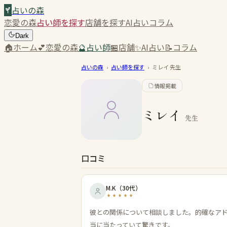
占いの森
恋愛の森
占い師を探す
店舗を探す
AI占い
コラム
Dark
🏠
ホーム
💕
恋愛の森
🔮
占い師
🏪
店舗
✨
AI占い
📝
コラム
占いの森
›
占い師を探す
›
ミレイ
先生
情報掲載
ミレイ
先生
口コミ
M.K
（
30代
）
彼との関係について相談しました。的確なア
当に当たっていて驚きです。