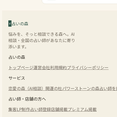
占いの森
悩みを、そっと相談できる森へ。AI
相談・全国の占い師があなたに寄り
添います。
占いの森
トップページ
運営会社
利用規約
プライバシーポリシー
サービス
恋愛の森（AI相談）
開運の杜
パワーストーンの森
占い師を
占い師・店舗の方へ
集客LP制作
占い師登録
店舗掲載
プレミアム掲載