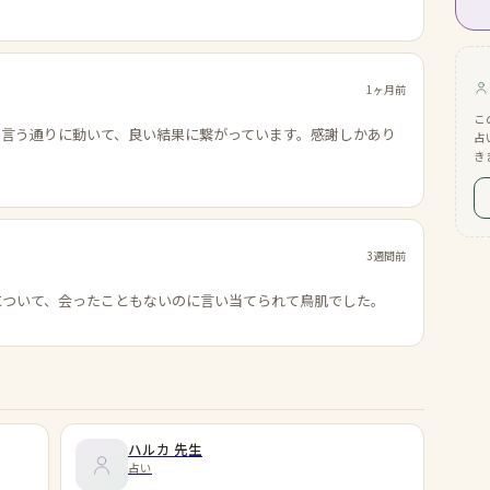
1ヶ月前
こ
の言う通りに動いて、良い結果に繋がっています。感謝しかあり
占
き
3週間前
について、会ったこともないのに言い当てられて鳥肌でした。
ハルカ
先生
占い