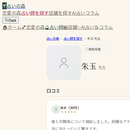
占いの森
恋愛の森
占い師を探す
店舗を探す
AI占い
コラム
Dark
🏠
ホーム
💕
恋愛の森
🔮
占い師
🏪
店舗
✨
AI占い
📝
コラム
占いの森
›
占い師を探す
›
朱玉
先生
情報掲載
朱玉
先生
口コミ
M.K
（
30代
）
彼との関係について相談しました。的確なア
当に当たっていて驚きです。