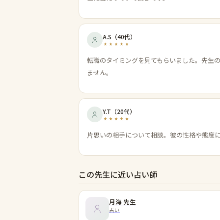
A.S
（
40代
）
転職のタイミングを見てもらいました。先生
ません。
Y.T
（
20代
）
片思いの相手について相談。彼の性格や態度
この先生に近い占い師
月海
先生
占い