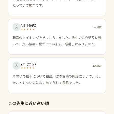
たっていて驚きです。
A.S
（
40代
）
1ヶ月前
転職のタイミングを見てもらいました。先生の言う通りに動
いて、良い結果に繋がっています。感謝しかありません。
Y.T
（
20代
）
3週間前
片思いの相手について相談。彼の性格や態度について、会っ
たこともないのに言い当てられて鳥肌でした。
この先生に近い占い師