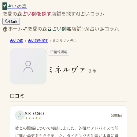
占いの森
恋愛の森
占い師を探す
店舗を探す
AI占い
コラム
Dark
🏠
ホーム
💕
恋愛の森
🔮
占い師
🏪
店舗
✨
AI占い
📝
コラム
占いの森
›
占い師を探す
›
ミネルヴァ
先生
情報掲載
ミネルヴァ
先生
口コミ
M.K
（
30代
）
2週間前
彼との関係について相談しました。的確なアドバイスで前
に進む勇気をもらえました。タイミングの助言が本当に当