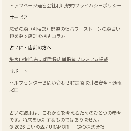
トップページ
運営会社
利用規約
プライバシーポリシー
サービス
恋愛の森（AI相談）
開運の杜
パワーストーンの森
占い
師を探す
店舗を探す
コラム
占い師・店舗の方へ
集客LP制作
占い師登録
店舗掲載
プレミアム掲載
サポート
ヘルプセンター
お問い合わせ
特定商取引法
安全・通報
窓口
占いの結果は、これからを考えるためのひとつの参考
です。将来を保証するものではありません。
© 2026 占いの森 / URAMORI — GXO株式会社