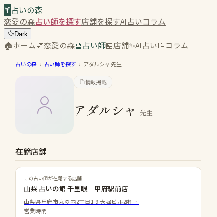
占いの森
恋愛の森
占い師を探す
店舗を探す
AI占い
コラム
Dark
🏠
ホーム
💕
恋愛の森
🔮
占い師
🏪
店舗
✨
AI占い
📝
コラム
占いの森
›
占い師を探す
›
アダルシャ
先生
情報掲載
アダルシャ
先生
在籍店舗
この占い師が在籍する店舗
山梨 占いの館 千里眼 甲府駅前店
山梨県甲府市丸の内2丁目1-9 大堀ビル2階
・
営業時間