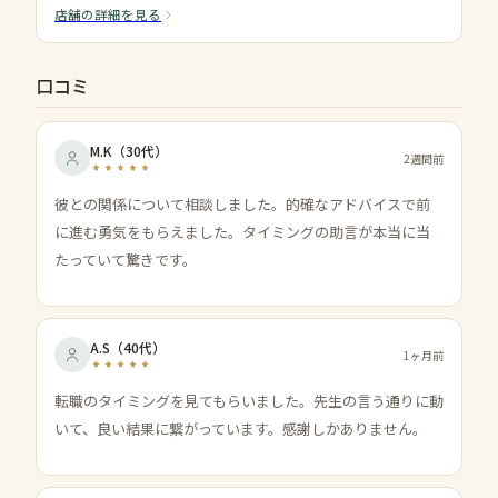
店舗の詳細を見る
口コミ
M.K
（
30代
）
2週間前
彼との関係について相談しました。的確なアドバイスで前
に進む勇気をもらえました。タイミングの助言が本当に当
たっていて驚きです。
A.S
（
40代
）
1ヶ月前
転職のタイミングを見てもらいました。先生の言う通りに動
いて、良い結果に繋がっています。感謝しかありません。