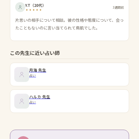
Y.T
（
20代
）
3週間前
片思いの相手について相談。彼の性格や態度について、会っ
たこともないのに言い当てられて鳥肌でした。
この先生に近い占い師
月海
先生
占い
ハルカ
先生
占い