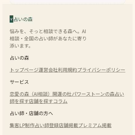
占いの森
悩みを、そっと相談できる森へ。AI
相談・全国の占い師があなたに寄り
添います。
占いの森
トップページ
運営会社
利用規約
プライバシーポリシー
サービス
恋愛の森（AI相談）
開運の杜
パワーストーンの森
占い
師を探す
店舗を探す
コラム
占い師・店舗の方へ
集客LP制作
占い師登録
店舗掲載
プレミアム掲載