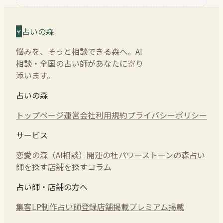
占いの森
悩みを、そっと相談できる森へ。AI
相談・全国の占い師があなたに寄り
添います。
占いの森
トップページ
運営会社
利用規約
プライバシーポリシー
サービス
恋愛の森（AI相談）
開運の杜
パワーストーンの森
占い
師を探す
店舗を探す
コラム
占い師・店舗の方へ
集客LP制作
占い師登録
店舗掲載
プレミアム掲載