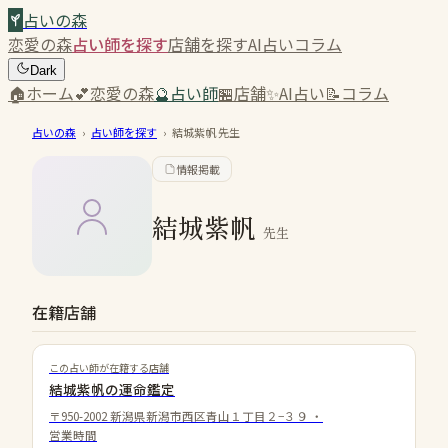
占いの森
恋愛の森
占い師を探す
店舗を探す
AI占い
コラム
Dark
🏠
ホーム
💕
恋愛の森
🔮
占い師
🏪
店舗
✨
AI占い
📝
コラム
占いの森
›
占い師を探す
›
結城紫帆
先生
情報掲載
結城紫帆
先生
在籍店舗
この占い師が在籍する店舗
結城紫帆の運命鑑定
〒950-2002 新潟県新潟市西区青山１丁目２−３９
・
営業時間