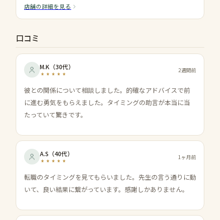
店舗の詳細を見る
口コミ
M.K
（
30代
）
2週間前
彼との関係について相談しました。的確なアドバイスで前
に進む勇気をもらえました。タイミングの助言が本当に当
たっていて驚きです。
A.S
（
40代
）
1ヶ月前
転職のタイミングを見てもらいました。先生の言う通りに動
いて、良い結果に繋がっています。感謝しかありません。