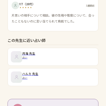
Y.T
（
20代
）
3週間前
片思いの相手について相談。彼の性格や態度について、会っ
たこともないのに言い当てられて鳥肌でした。
この先生に近い占い師
月海
先生
占い
ハルカ
先生
占い