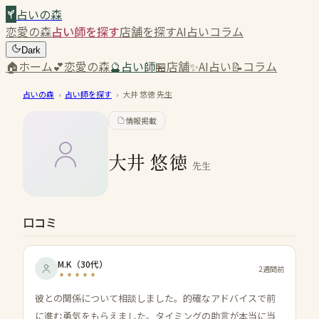
占いの森
恋愛の森
占い師を探す
店舗を探す
AI占い
コラム
Dark
🏠
ホーム
💕
恋愛の森
🔮
占い師
🏪
店舗
✨
AI占い
📝
コラム
占いの森
›
占い師を探す
›
大井 悠徳
先生
情報掲載
大井 悠徳
先生
口コミ
M.K
（
30代
）
2週間前
彼との関係について相談しました。的確なアドバイスで前
に進む勇気をもらえました。タイミングの助言が本当に当