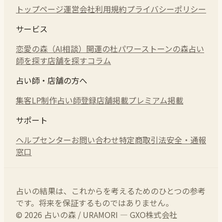
トップページ
運営会社
利用規約
プライバシーポリシー
サービス
恋愛の森（AI相談）
開運の杜
パワーストーンの森
占い
師を探す
店舗を探す
コラム
占い師・店舗の方へ
集客LP制作
占い師登録
店舗掲載
プレミアム掲載
サポート
ヘルプセンター
お問い合わせ
特定商取引法
安全・通報
窓口
占いの結果は、これからを考えるためのひとつの参考
です。将来を保証するものではありません。
© 2026 占いの森 / URAMORI — GXO株式会社