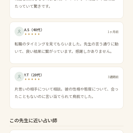
たっていて驚きです。
A.S
（
40代
）
1ヶ月前
転職のタイミングを見てもらいました。先生の言う通りに動
いて、良い結果に繋がっています。感謝しかありません。
Y.T
（
20代
）
3週間前
片思いの相手について相談。彼の性格や態度について、会っ
たこともないのに言い当てられて鳥肌でした。
この先生に近い占い師