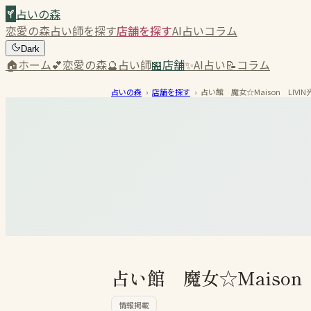
占いの森
恋愛の森
占い師を探す
店舗を探す
AI占い
コラム
Dark
🏠
ホーム
💕
恋愛の森
🔮
占い師
🏪
店舗
✨
AI占い
📝
コラム
占いの森
›
店舗を探す
›
占い館 魔女☆Maison LIVI
占い館 魔女☆Maison
情報掲載