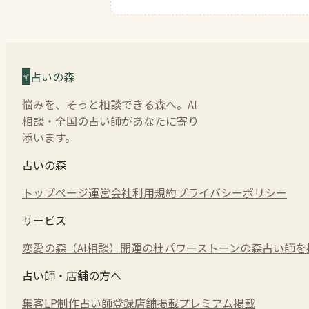
占いの森
悩みを、そっと相談できる森へ。AI
相談・全国の占い師があなたに寄り
添います。
占いの森
トップページ
運営会社
利用規約
プライバシーポリシー
サービス
恋愛の森（AI相談）
開運の杜
パワーストーンの森
占い師を
占い師・店舗の方へ
集客LP制作
占い師登録
店舗掲載
プレミアム掲載