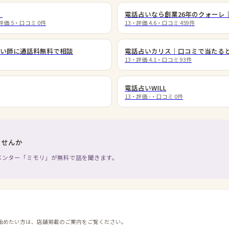
）
電話占いなら創業26年のクォーレ
評価
5
・口コミ
0
件
13
・評価
4.6
・口コミ
459
件
い師に通話料無料で相談
電話占いカリス｜口コミで当たる
13
・評価
4.1
・口コミ
93
件
電話占いWILL
13
・評価
-
・口コミ
0
件
ませんか
メンター「ミモリ」が無料で話を聞きます。
始めたい方は、店舗掲載のご案内をご覧ください。