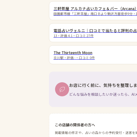
三軒茶屋 アルカナ占いカフェ＆バー（Arcana
田園都市線「三軒茶屋」南口Ｂより駒沢方面徒歩9分
・
電話占いヴェルニ｜口コミで当たると評判の占
13
・評価
4.1
・口コミ
27
件
The Thirteenth Moon
立川駅
・評価
-
・口コミ
0
件
お店に行く前に、気持ちを整理し
どんな悩みを相談したいか迷ったら、AI
この店舗の関係者の方へ
掲載情報の修正や、占いの森からの予約受付・送客を